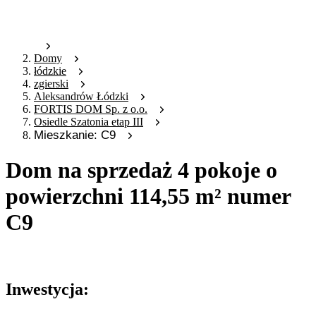
Domy
łódzkie
zgierski
Aleksandrów Łódzki
FORTIS DOM Sp. z o.o.
Osiedle Szatonia etap III
Mieszkanie: C9
Dom na sprzedaż 4 pokoje o
powierzchni 114,55 m² numer
C9
Oferta archiwalna
Inwestycja: