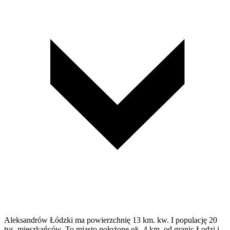
Aleksandrów Łódzki ma powierzchnię 13 km. kw. I populację 20
tys. mieszkańców. To miasto położone ok. 4 km. od granic Łodzi i