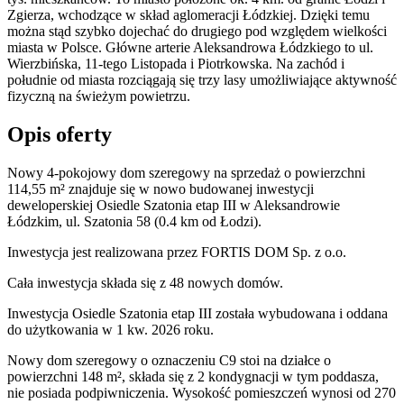
Zgierza, wchodzące w skład aglomeracji Łódzkiej. Dzięki temu
można stąd szybko dojechać do drugiego pod względem wielkości
miasta w Polsce. Główne arterie Aleksandrowa Łódzkiego to ul.
Wierzbińska, 11-tego Listopada i Piotrkowska. Na zachód i
południe od miasta rozciągają się trzy lasy umożliwiające aktywność
fizyczną na świeżym powietrzu.
Opis oferty
Nowy 4-pokojowy dom szeregowy na sprzedaż o powierzchni
114,55 m²
znajduje się w nowo
budowanej
inwestycji
deweloperskiej
Osiedle Szatonia etap III
w Aleksandrowie
Łódzkim
,
ul. Szatonia
58
(0.4 km od Łodzi).
Inwestycja
jest realizowana
przez
FORTIS DOM Sp. z o.o.
Cała inwestycja składa się z
48
nowych domów.
Inwestycja Osiedle Szatonia etap III została wybudowana i oddana
do użytkowania w 1 kw. 2026 roku
.
Nowy dom
szeregowy
o oznaczeniu
C9
stoi na działce o
powierzchni 148 m²
,
składa się z 2 kondygnacji
w tym poddasza
,
nie posiada podpiwniczenia
. Wysokość pomieszczeń wynosi
od 270