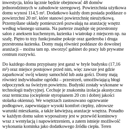
inwestycja, która łącznie będzie obejmować 48 domów
jednorodzinnych w zabudowie szeregowej. Powierzchnia użytkowa
domu wynosi 114,5 m². Dodatkowo każdy dom posiada poddasze o
powierzchni 20 m², które stanowi powierzchnię nieużytkową.
Przemyślane układy pomieszczeń pozwalają na aranżację wnętrz
według własnego uznania. Na parterze znajduje się przestronny
salon z aneksem kuchennym, łazienka i wiatrołap z miejscem np. na
szafę. Piętro to trzy funkcjonalne pokoje oraz garderoba i druga
przestronna łazienka. Domy mają również poddasze do dowolnej
aranżacji – można tam np. stworzyć gabinet do pracy lub prywatne
centrum rozrywki.
Do każdego domu przypisany jest garaż w bryle budynku (17,16
m²) oraz miejsce postojowe przed nim, więc zawsze jest gdzie
zaparkować swój własny samochód lub auta gości. Domy mają
również indywidualne ogródki – przestrzeń, umożliwiającą błogi
odpoczynek na świeżym powietrzu. Budynki zostały wykonane w
technologii tradycyjnej. Cechuje je znakomita izolacja akustyczna
oraz termiczna (ocieplenie styropianem 20 cm i dobrej jakości
stolarka okienna). We wnętrzach zastosowano ogrzewanie
podłogowe, zapewniające wysoki komfort cieplny, zdrowsze
warunki mieszkania, a także łatwiejszą aranżacje wnętrza. Ponadto
w każdym domu salon wyposażony jest w przewód kominowy
wraz z wentylacją i napowietrzeniem, a zatem istnieje możliwość
wykonania kominka jako dodatkowego źródła ciepła. Teren