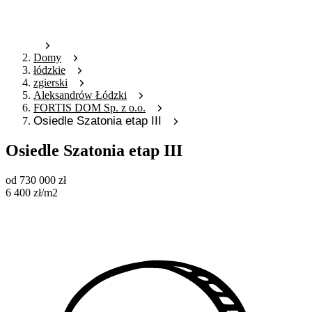
Domy
łódzkie
zgierski
Aleksandrów Łódzki
FORTIS DOM Sp. z o.o.
Osiedle Szatonia etap III
Osiedle Szatonia etap III
od
730 000
zł
6 400
zł
/m2