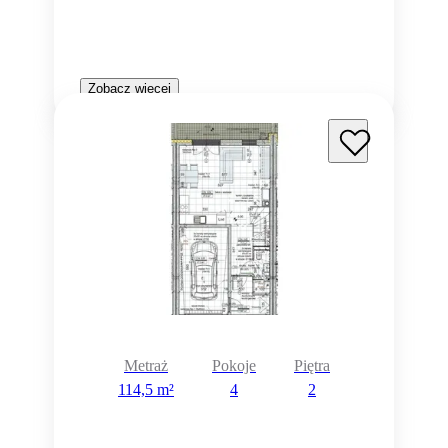
Zobacz więcej
Rezerwacja
Metraż
Pokoje
Piętra
114,5 m²
4
2