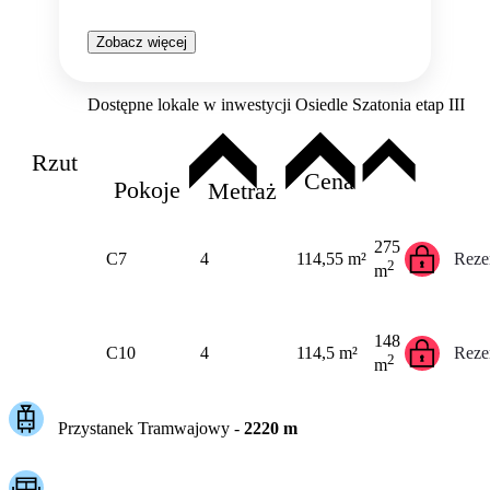
Zobacz więcej
Dostępne lokale w inwestycji Osiedle Szatonia etap III
Rzut
Cena
Pokoje
Metraż
275
C7
4
114,55 m²
Reze
2
m
148
C10
4
114,5 m²
Reze
2
m
Przystanek Tramwajowy
-
2220
m