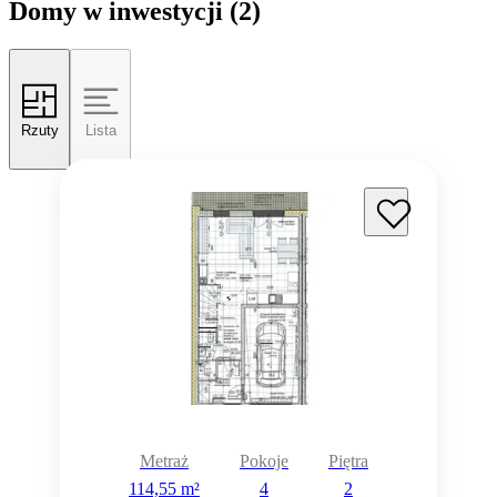
Domy w inwestycji
(2)
Rzuty
Lista
Rezerwacja
Metraż
Pokoje
Piętra
114,55 m²
4
2