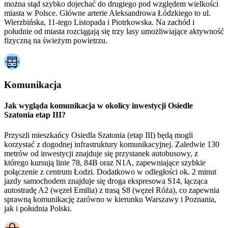
można stąd szybko dojechać do drugiego pod względem wielkości
miasta w Polsce. Główne arterie Aleksandrowa Łódzkiego to ul.
Wierzbińska, 11-tego Listopada i Piotrkowska. Na zachód i
południe od miasta rozciągają się trzy lasy umożliwiające aktywność
fizyczną na świeżym powietrzu.
Komunikacja
Jak wygląda komunikacja w okolicy inwestycji Osiedle
Szatonia etap III?
Przyszli mieszkańcy Osiedla Szatonia (etap III) będą mogli
korzystać z dogodnej infrastruktury komunikacyjnej. Zaledwie 130
metrów od inwestycji znajduje się przystanek autobusowy, z
którego kursują linie 78, 84B oraz N1A, zapewniające szybkie
połączenie z centrum Łodzi. Dodatkowo w odległości ok. 2 minut
jazdy samochodem znajduje się droga ekspresowa S14, łącząca
autostradę A2 (węzeł Emilia) z trasą S8 (węzeł Róża), co zapewnia
sprawną komunikację zarówno w kierunku Warszawy i Poznania,
jak i południa Polski.