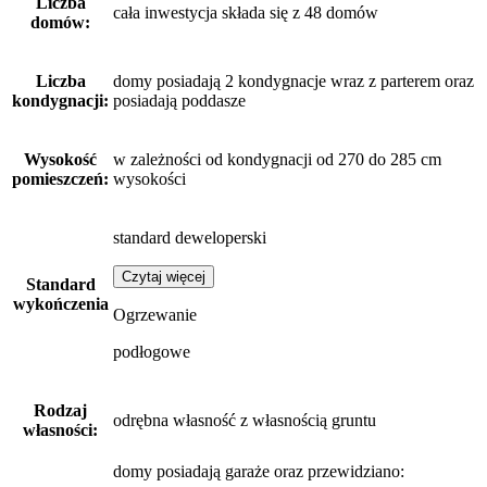
Liczba
cała inwestycja składa się z 48 domów
domów:
Liczba
domy posiadają 2 kondygnacje wraz z parterem oraz
kondygnacji:
posiadają poddasze
Wysokość
w zależności od kondygnacji od 270 do 285 cm
pomieszczeń:
wysokości
standard deweloperski
Czytaj więcej
Standard
wykończenia
Ogrzewanie
podłogowe
Rodzaj
odrębna własność z własnością gruntu
własności:
domy posiadają garaże
oraz
przewidziano: