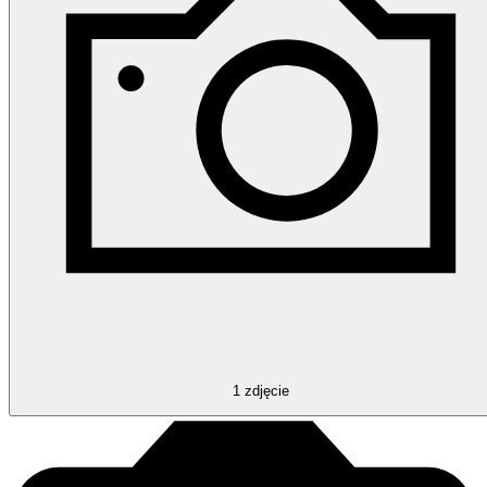
1
zdjęcie