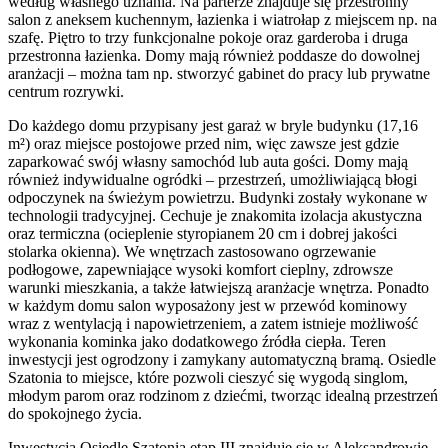
według własnego uznania. Na parterze znajduje się przestronny
salon z aneksem kuchennym, łazienka i wiatrołap z miejscem np. na
szafę. Piętro to trzy funkcjonalne pokoje oraz garderoba i druga
przestronna łazienka. Domy mają również poddasze do dowolnej
aranżacji – można tam np. stworzyć gabinet do pracy lub prywatne
centrum rozrywki.
Do każdego domu przypisany jest garaż w bryle budynku (17,16
m²) oraz miejsce postojowe przed nim, więc zawsze jest gdzie
zaparkować swój własny samochód lub auta gości. Domy mają
również indywidualne ogródki – przestrzeń, umożliwiającą błogi
odpoczynek na świeżym powietrzu. Budynki zostały wykonane w
technologii tradycyjnej. Cechuje je znakomita izolacja akustyczna
oraz termiczna (ocieplenie styropianem 20 cm i dobrej jakości
stolarka okienna). We wnętrzach zastosowano ogrzewanie
podłogowe, zapewniające wysoki komfort cieplny, zdrowsze
warunki mieszkania, a także łatwiejszą aranżacje wnętrza. Ponadto
w każdym domu salon wyposażony jest w przewód kominowy
wraz z wentylacją i napowietrzeniem, a zatem istnieje możliwość
wykonania kominka jako dodatkowego źródła ciepła. Teren
inwestycji jest ogrodzony i zamykany automatyczną bramą. Osiedle
Szatonia to miejsce, które pozwoli cieszyć się wygodą singlom,
młodym parom oraz rodzinom z dziećmi, tworząc idealną przestrzeń
do spokojnego życia.
Inwestycja Osiedle Szatonia etap III znajduje się w Aleksandrowie