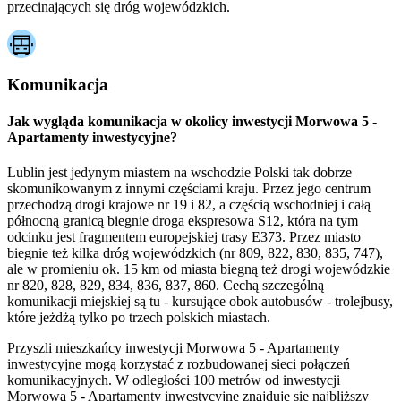
przecinających się dróg wojewódzkich.
Komunikacja
Jak wygląda komunikacja w okolicy inwestycji Morwowa 5 -
Apartamenty inwestycyjne?
Lublin jest jedynym miastem na wschodzie Polski tak dobrze
skomunikowanym z innymi częściami kraju. Przez jego centrum
przechodzą drogi krajowe nr 19 i 82, a częścią wschodniej i całą
północną granicą biegnie droga ekspresowa S12, która na tym
odcinku jest fragmentem europejskiej trasy E373. Przez miasto
biegnie też kilka dróg wojewódzkich (nr 809, 822, 830, 835, 747),
ale w promieniu ok. 15 km od miasta biegną też drogi wojewódzkie
nr 820, 828, 829, 834, 836, 837, 860. Cechą szczególną
komunikacji miejskiej są tu - kursujące obok autobusów - trolejbusy,
które jeżdżą tylko po trzech polskich miastach.
Przyszli mieszkańcy inwestycji Morwowa 5 - Apartamenty
inwestycyjne mogą korzystać z rozbudowanej sieci połączeń
komunikacyjnych. W odległości 100 metrów od inwestycji
Morwowa 5 - Apartamenty inwestycyjne znajduje się najbliższy