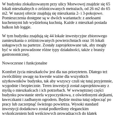
W budynku zlokalizowanym przy ulicy Morwowej znajdzie się 65
lokali mieszkalnych o zróżnicowanych metrażach, od 26 m2 do 65
m2. W naszej ofercie znajdują się mieszkania 2- i 3-pokojowe.
Pomieszczenia dostępne są w dwóch wariantach: z aneksami
kuchennymi lub wydzieloną kuchnią. Każde z mieszkań posiada
balkon lub loggie.
W tym budynku znajdują się 44 lokale inwestycyjne zbiorowego
zamieszkania o zróżnicowanych powierzchniach oraz 16 lokali
usługowych na parterze. Zostały zaprojektowane tak, aby mogły
być w nich prowadzone różne typy działalności, także z branży
gastronomicznej.
Nowoczesne i funkcjonalne
Komfort życia mieszkańców jest dla nas priorytetem. Dlatego też
zwróciliśmy uwagę na kwestie ważne dla wszystkich
użytkowników budynku, tak aby wszyscy czuli się tutaj przyjemnie,
wygodnie i bezpiecznie. Teren inwestycji został zaprojektowany z
myślą o mieszkańcach i ich potrzebach. W wewnętrznej części
budynku powstanie strefa wypoczynkowa, z oświetlonymi alejkami,
ławeczkami i zadbanym ogrodem. Będzie można tutaj odpocząć po
pracy lub zaczerpnąć świeżego powietrza. Wysoki standard
inwestycji dodatkowo został podkreślony eleganckim
wykończeniem holi wejściowych prowadzących do klatek