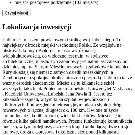
miejsca postojowe podziemne (103 miejsca)
Czytaj więcej
Lokalizacja inwestycji
Lublin jest miastem powiatowym i stolicą woj. lubelskiego. To
największy ośrodek miejski wschodniej Polski. Ze względu na
bliskość Ukrainy i Białorusi, miasto wyróżnia się
wielokulturowością, co widoczne jest m.in. w stylistyce
architektonicznej miasta. Typ zabudowy jest natomiast zależny od
dzielnicy, np. na Starym Mieście przeważają zabytkowe kamienice,
Rury składają się niemal z samych osiedli mieszkalnych, a
Zemborzyce to spokojna okolica otoczona przyrodą. Lublin to także
ważny ośrodek akademicki. Mieści się tu kilkanaście szkół
wyższych, takich jak Politechnika Lubelska, Uniwersytet Medyczny
i Katolicki Uniwersytet Lubelski Jana Pawła II. Jest tu też
kilkanaście szpitali, w tym kilka szpitali wojewódzkich i
klinicznych. Pod względem rekreacyjnym miasto słynie z dróg
rowerowych o łącznej długości ok. 100 km. Kwitnie tu życie
kulturalne, działa filharmonia, wiele kin i teatrów. Mieści się tu
również kilka galerii handlowych. Prężnie funkcjonuje komunikacja
miejska, w tym trolejbusy, a z resztą kraju Lublin łączą dwie drogi
krajowe, droga ekspresowa i okoliczna sieć ponad kilkunastu