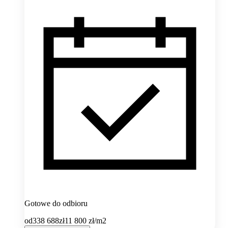
Gotowe do odbioru
od
338 688
zł
11 800
zł/m2