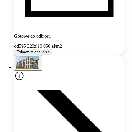
Gotowe do odbioru
od
595 320
zł
10 050
zł/m2
Zobacz mieszkania