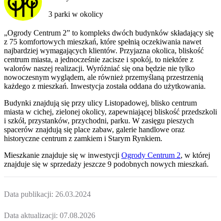
3 parki w okolicy
„Ogrody Centrum 2” to kompleks dwóch budynków składający się
z 75 komfortowych mieszkań, które spełnią oczekiwania nawet
najbardziej wymagających klientów. Przyjazna okolica, bliskość
centrum miasta, a jednocześnie zacisze i spokój, to niektóre z
walorów naszej realizacji. Wyróżniać się ona będzie nie tylko
nowoczesnym wyglądem, ale również przemyślaną przestrzenią
każdego z mieszkań. Inwestycja została oddana do użytkowania.
Budynki znajdują się przy ulicy Listopadowej, blisko centrum
miasta w cichej, zielonej okolicy, zapewniającej bliskość przedszkoli
i szkół, przystanków, przychodni, parku. W zasięgu pieszych
spacerów znajdują się place zabaw, galerie handlowe oraz
historyczne centrum z zamkiem i Starym Rynkiem.
Mieszkanie
znajduje się w inwestycji
Ogrody Centrum 2
, w której
znajduje
się w sprzedaży jeszcze
9
podobnych nowych mieszkań
.
Data publikacji:
26.03.2024
Data aktualizacji:
07.08.2026