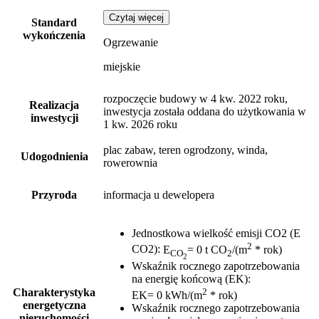
Czytaj więcej
Standard
wykończenia
Ogrzewanie
miejskie
rozpoczęcie budowy w 4 kw. 2022 roku,
Realizacja
inwestycja została oddana do użytkowania w
inwestycji
1 kw. 2026 roku
plac zabaw, teren ogrodzony, winda,
Udogodnienia
rowerownia
Przyroda
informacja u dewelopera
Jednostkowa wielkość emisji CO2 (E
2
CO2)
:
E
= 0 t CO
/(m
* rok)
CO
2
2
Wskaźnik rocznego zapotrzebowania
na energię końcową (EK)
:
2
Charakterystyka
EK= 0 kWh/(m
* rok)
energetyczna
Wskaźnik rocznego zapotrzebowania
nieruchomości