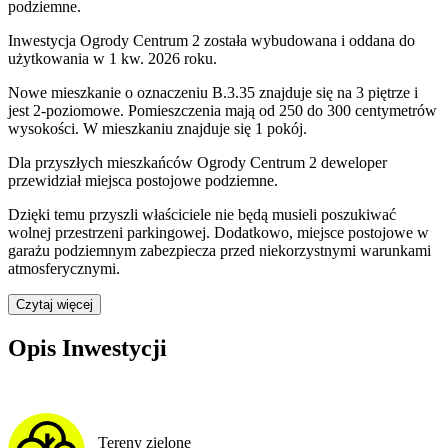
podziemne.
Inwestycja Ogrody Centrum 2 została wybudowana i oddana do
użytkowania w 1 kw. 2026 roku
.
Nowe mieszkanie
o oznaczeniu
B.3.35
znajduje się na 3 piętrze
i
jest
2
-poziomow
e
. Pomieszczenia mają
od 250 do 300
centymetrów
wysokości. W
mieszkaniu
znajduje
się
1
pokój
.
Dla przyszłych mieszkańców
Ogrody Centrum 2
deweloper
przewidział
miejsca postojowe podziemne
.
Dzięki temu przyszli właściciele nie będą musieli poszukiwać
wolnej przestrzeni parkingowej.
Dodatkowo, miejsce postojowe w
garażu podziemnym zabezpiecza przed niekorzystnymi warunkami
atmosferycznymi.
Czytaj więcej
Opis Inwestycji
Tereny zielone