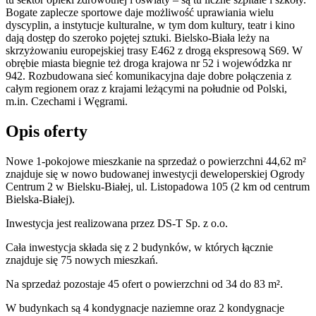
Bogate zaplecze sportowe daje możliwość uprawiania wielu
dyscyplin, a instytucje kulturalne, w tym dom kultury, teatr i kino
dają dostęp do szeroko pojętej sztuki. Bielsko-Biała leży na
skrzyżowaniu europejskiej trasy E462 z drogą ekspresową S69. W
obrębie miasta biegnie też droga krajowa nr 52 i wojewódzka nr
942. Rozbudowana sieć komunikacyjna daje dobre połączenia z
całym regionem oraz z krajami leżącymi na południe od Polski,
m.in. Czechami i Węgrami.
Opis oferty
Nowe 1-pokojowe mieszkanie na sprzedaż o powierzchni 44,62 m²
znajduje się w nowo
budowanej
inwestycji deweloperskiej
Ogrody
Centrum 2
w Bielsku-Białej
,
ul. Listopadowa
105
(2 km od centrum
Bielska-Białej).
Inwestycja
jest realizowana
przez
DS-T Sp. z o.o.
Cała inwestycja składa się z
2
budynków
,
w których
łącznie
znajduje się 75 nowych mieszkań.
Na sprzedaż pozostaje 45 ofert o powierzchni od 34 do 83 m².
W budynkach są 4 kondygnacje naziemne
oraz 2 kondygnacje