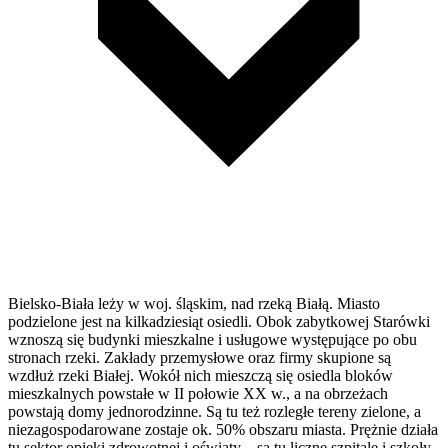
Bielsko-Biała leży w woj. śląskim, nad rzeką Białą. Miasto
podzielone jest na kilkadziesiąt osiedli. Obok zabytkowej Starówki
wznoszą się budynki mieszkalne i usługowe występujące po obu
stronach rzeki. Zakłady przemysłowe oraz firmy skupione są
wzdłuż rzeki Białej. Wokół nich mieszczą się osiedla bloków
mieszkalnych powstałe w II połowie XX w., a na obrzeżach
powstają domy jednorodzinne. Są tu też rozległe tereny zielone, a
niezagospodarowane zostaje ok. 50% obszaru miasta. Prężnie działa
tu sektor opieki zdrowotnej i oświaty – są tu liczne szpitale i szkoły.