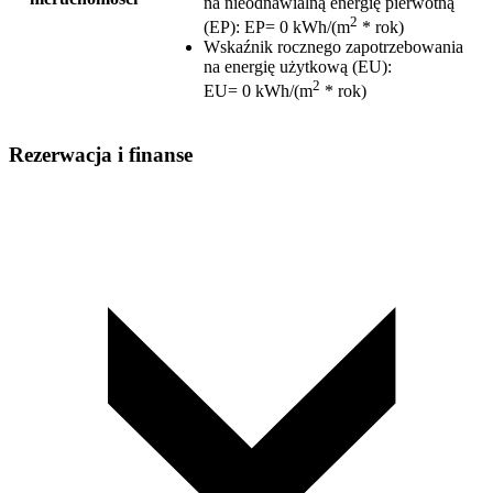
na nieodnawialną energię pierwotną
2
(EP)
:
EP= 0 kWh/(m
* rok)
Wskaźnik rocznego zapotrzebowania
na energię użytkową (EU)
:
2
EU= 0 kWh/(m
* rok)
Rezerwacja i finanse