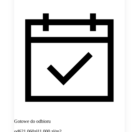
Gotowe do odbioru
od
621 060
zł
11 000
zł/m2