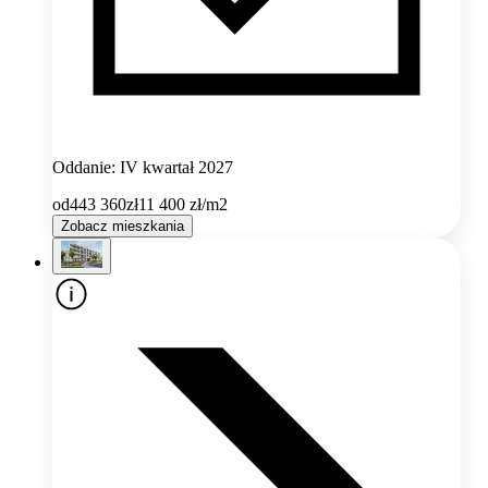
Oddanie: IV kwartał 2027
od
443 360
zł
11 400
zł/m2
Zobacz mieszkania