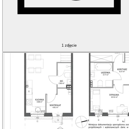
1
zdjęcie