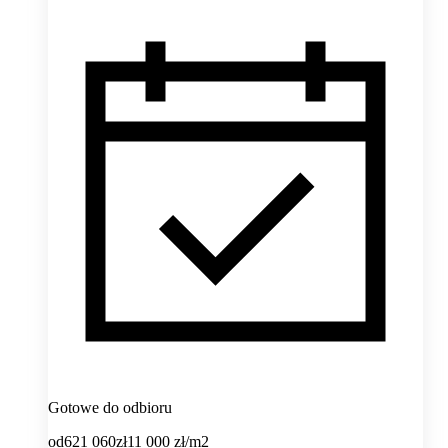
Gotowe do odbioru
od
621 060
zł
11 000
zł/m2