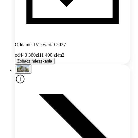
Oddanie: IV kwartał 2027
od
443 360
zł
11 400
zł/m2
Zobacz mieszkania