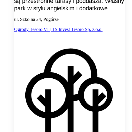
są przestronne tarasy i poddasza. Własny
park w stylu angielskim i dodatkowe
ul. Szkolna 24, Pogórze
Ogrody Tesoro VI | TS Invest Tesoro Sp. z.o.o.