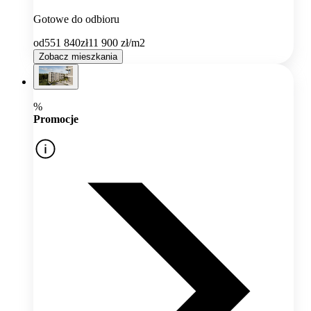
Gotowe do odbioru
od
551 840
zł
11 900
zł/m2
Zobacz mieszkania
%
Promocje