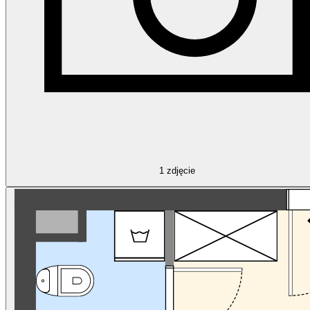
1
zdjęcie