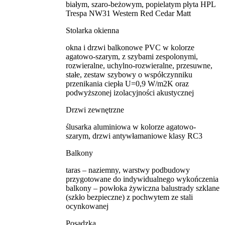
białym, szaro-beżowym, popielatym płyta HPL
Trespa NW31 Western Red Cedar Matt
Stolarka okienna
okna i drzwi balkonowe PVC w kolorze
agatowo-szarym, z szybami zespolonymi,
rozwieralne, uchylno-rozwieralne, przesuwne,
stałe, zestaw szybowy o współczynniku
przenikania ciepła U=0,9 W/m2K oraz
podwyższonej izolacyjności akustycznej
Drzwi zewnętrzne
ślusarka aluminiowa w kolorze agatowo-
szarym, drzwi antywłamaniowe klasy RC3
Balkony
taras – naziemny, warstwy podbudowy
przygotowane do indywidualnego wykończenia
balkony – powłoka żywiczna balustrady szklane
(szkło bezpieczne) z pochwytem ze stali
ocynkowanej
Posadzka