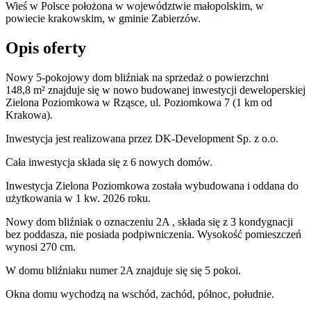
Wieś w Polsce położona w województwie małopolskim, w
powiecie krakowskim, w gminie Zabierzów.
Opis oferty
Nowy 5-pokojowy dom bliźniak na sprzedaż o powierzchni
148,8 m²
znajduje się w nowo
budowanej
inwestycji deweloperskiej
Zielona Poziomkowa
w Rząsce
,
ul. Poziomkowa
7
(1 km od
Krakowa).
Inwestycja
jest realizowana
przez
DK-Development Sp. z o.o.
Cała inwestycja składa się z
6
nowych domów.
Inwestycja Zielona Poziomkowa została wybudowana i oddana do
użytkowania w 1 kw. 2026 roku
.
Nowy dom
bliźniak
o oznaczeniu
2A
,
składa się z 3 kondygnacji
bez poddasza
,
nie posiada podpiwniczenia
. Wysokość pomieszczeń
wynosi
270
cm.
W domu
bliźniaku
numer
2A
znajduje się
się
5
pokoi
.
Okna domu wychodzą na
wschód, zachód, północ, południe
.