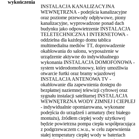
wykończenia
INSTALACJA KANALIZACYJNA
WEWNĘTRZNA - podejścia kanalizacyjne
oraz poziome przewody odpływowe, piony
kanalizacyjne, wyprowadzone ponad dach
budynku jako odpowietrzenie INSTALACJA
TELETECHNICZNA I INTERNETOWA -
oddzielna dla każdego domu tablica
multimedialna mediów TT, doprowadzenie
okablowania do salonu, wyposażenie w
urządzenie aktywne do indywidualnego
wykonania INSTALACJA DOMOFONOWA -
system wideodomofonowy, który umożliwia
otwarcie furtki oraz bramy wjazdowej
INSTALACJA ANTENOWA TV -
okablowanie dla zapewnienia dostępu do
bezpłatnej naziemnej telewizji cyfrowej oraz
sygnału instalacji satelitarnej INSTALACJA
WEWNĘTRZNA WODY ZIMNEJ I CIEPŁEJ
- indywidualnie opomiarowana, wykonane
podejścia do urządzeń i armatury (bez białego
montażu), źródłem ciepłej wody użytkowej
będzie powietrzna pompa ciepła współpracująca
z podgrzewaczem c.w.u., w celu zapewnienia
stałej temperatury ciepłej wody w bateriach