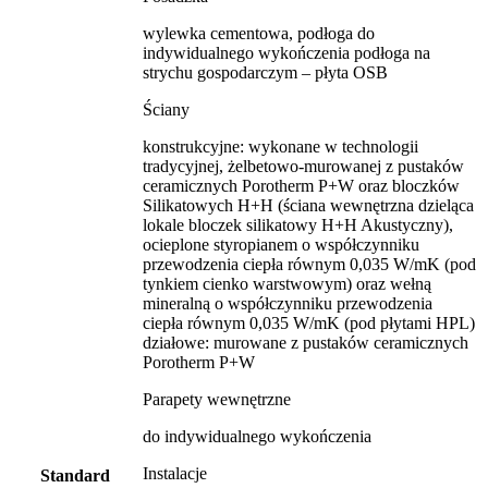
wylewka cementowa, podłoga do
indywidualnego wykończenia podłoga na
strychu gospodarczym – płyta OSB
Ściany
konstrukcyjne: wykonane w technologii
tradycyjnej, żelbetowo-murowanej z pustaków
ceramicznych Porotherm P+W oraz bloczków
Silikatowych H+H (ściana wewnętrzna dzieląca
lokale bloczek silikatowy H+H Akustyczny),
ocieplone styropianem o współczynniku
przewodzenia ciepła równym 0,035 W/mK (pod
tynkiem cienko warstwowym) oraz wełną
mineralną o współczynniku przewodzenia
ciepła równym 0,035 W/mK (pod płytami HPL)
działowe: murowane z pustaków ceramicznych
Porotherm P+W
Parapety wewnętrzne
do indywidualnego wykończenia
Instalacje
Standard