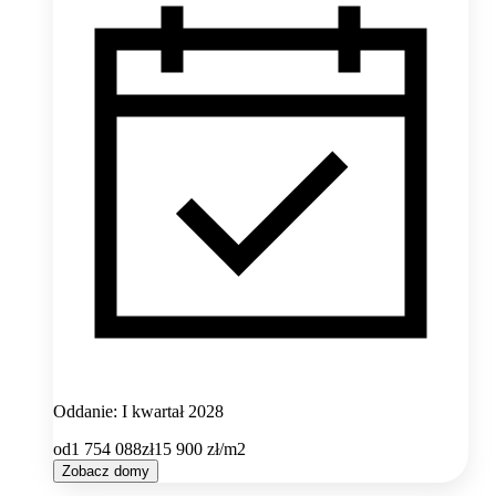
Oddanie: I kwartał 2028
od
1 754 088
zł
15 900
zł/m2
Zobacz domy