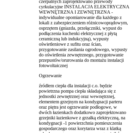
czerpalnych zaprojektowano przewody
cyrkulacyjne INSTALACJA ELEKTRYCZNA
WEWNĘTRZNA I ZEWNĘTRZNA -
indywidualne opomiarowanie dla każdego z
lokali z zabezpieczeniem różnicowoprądowym,
osprzętem (gniazda, przełączniki, wypust do
podłączenia kuchenki elektrycznej z płytą
ceramiczną lub indukcyjną), wypusty
oświetleniowe z sufitu oraz ścian,
przygotowanie zasilania ogrodowego, wypusty
do oświetlenia zewnętrznego, przygotowanie
przepustów/orurowania do montażu instalacji
fotowoltaicznej
Ogrzewanie
źródłem ciepła dla instalacji c.o. będzie
powietrzna pompa ciepła składająca się z
jednostki zewnętrznej oraz wewnętrznej,
elementem grzejnym na kondygnacji parteru
oraz piętra jest ogrzewanie podłogowe, w
dwóch łazienkach dodatkowo zaprojektowano
grzejniki łazienkowe z grzałką elektryczną, na
kondygnacji -1 powierzchnia pomieszczenia
gospodarczego oraz korytarza wraz z klatką