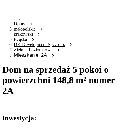
Domy
małopolskie
krakowski
Rząska
DK-Development Sp. z o.o.
Zielona Poziomkowa
Mieszkanie: 2A
Dom na sprzedaż 5 pokoi o
powierzchni 148,8 m² numer
2A
Oferta nieaktywna
Inwestycja: