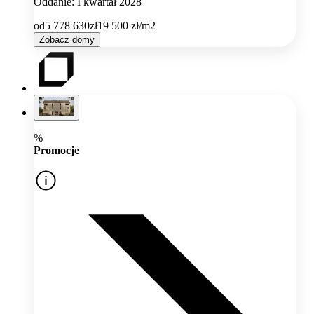
Oddanie: I kwartał 2028
od
5 778 630
zł
19 500
zł/m2
Zobacz domy
%
Promocje