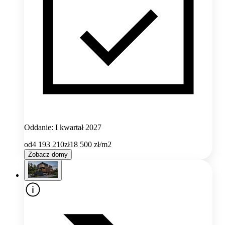
Oddanie: I kwartał 2027
od
4 193 210
zł
18 500
zł/m2
Zobacz domy