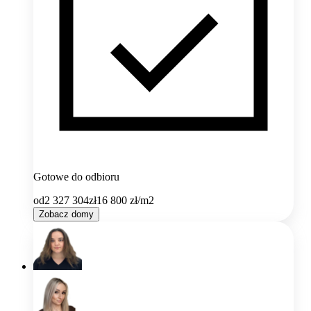
Gotowe do odbioru
od
2 327 304
zł
16 800
zł/m2
Zobacz domy