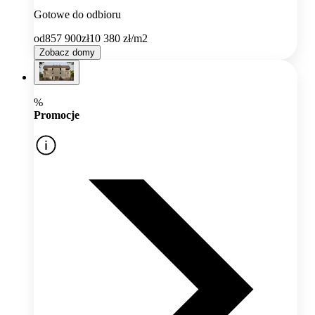
Gotowe do odbioru
od
857 900
zł
10 380
zł/m2
Zobacz domy
%
Promocje