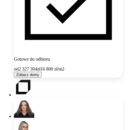
Gotowe do odbioru
od
2 327 304
zł
16 800
zł/m2
Zobacz domy