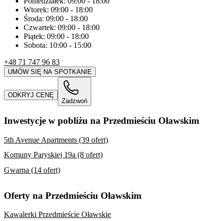
Poniedziałek:
09:00
-
18:00
Wtorek:
09:00
-
18:00
Środa:
09:00
-
18:00
Czwartek:
09:00
-
18:00
Piątek:
09:00
-
18:00
Sobota:
10:00
-
15:00
+48 71 747 96 83
UMÓW SIĘ NA SPOTKANIE
ODKRYJ CENĘ
Zadzwoń
Inwestycje w pobliżu na Przedmieściu Oławskim
5th Avenue Apartments (39 ofert)
Komuny Paryskiej 19a (8 ofert)
Gwarna (14 ofert)
Oferty na Przedmieściu Oławskim
Kawalerki Przedmieście Oławskie