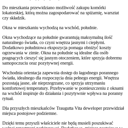
Do
mieszkania
przewidziano możliwość zakupu komórki
lokatorskiej
, którą można zagospodarować na spiżarnię, warsztat
czy składzik.
Okna w mieszkaniu wychodzą na wschód, południe.
Okna wychodzące na południe gwarantują maksymalną ilość
naturalnego światła, co czyni wnętrza jasnymi i ciepłymi.
Dodatkowo południowa ekspozycja pomaga obniżyć koszty
ogrzewania w zimie. Okna na południe są idealne dla osób
pragnących cieszyć się jasnym otoczeniem, które sprzyja dobremu
samopoczuciu oraz pozytywnej energii.
Wschodnia orientacja zapewnia dostęp do łagodnego porannego
światła, idealnego dla rozpoczęcia dnia pełnego energii. Wnętrza
pozostają jasne, ale nieprzegrzane, co sprzyja utrzymaniu
komfortowej temperatury. Przebywanie w pomieszczeniu z oknami
na wschód inspiruje do działania i pozytywnie wpływa na poranny
rytuał.
Dla przyszłych mieszkańców
Traugutta Vita
deweloper przewidział
miejsca postojowe podziemne
.
Dzięki temu przyszli właściciele nie będą musieli poszukiwać