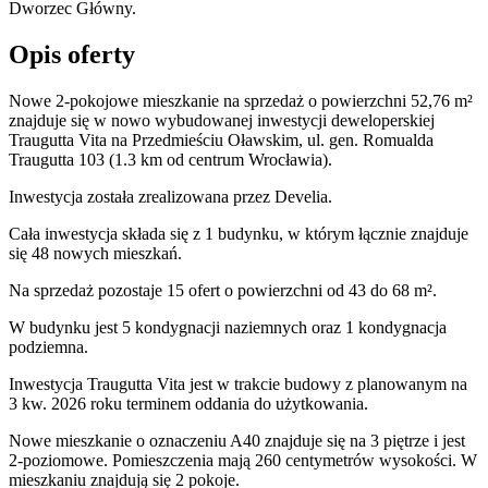
Dworzec Główny.
Opis oferty
Nowe 2-pokojowe mieszkanie na sprzedaż o powierzchni 52,76 m²
znajduje się w nowo
wybudowanej
inwestycji deweloperskiej
Traugutta Vita
na Przedmieściu Oławskim
,
ul. gen. Romualda
Traugutta
103
(1.3 km od centrum Wrocławia).
Inwestycja
została zrealizowana
przez
Develia.
Cała inwestycja składa się z
1
budynku
,
w którym
łącznie znajduje
się 48 nowych mieszkań.
Na sprzedaż pozostaje 15 ofert o powierzchni od 43 do 68 m².
W budynku jest 5 kondygnacji naziemnych
oraz 1 kondygnacja
podziemna.
Inwestycja Traugutta Vita jest w trakcie budowy z planowanym na
3 kw. 2026 roku terminem oddania do użytkowania
.
Nowe mieszkanie
o oznaczeniu
A40
znajduje się na 3 piętrze
i jest
2
-poziomow
e
. Pomieszczenia mają
260
centymetrów wysokości. W
mieszkaniu
znajdują
się
2
pokoje
.