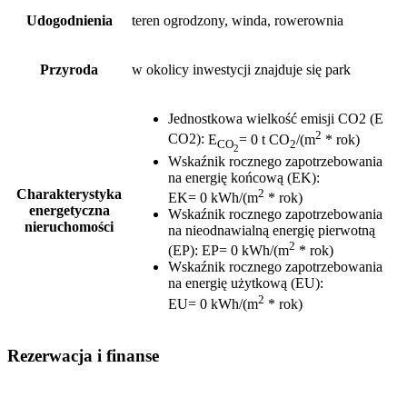
Udogodnienia
teren ogrodzony, winda, rowerownia
Przyroda
w okolicy inwestycji znajduje się park
Jednostkowa wielkość emisji CO2 (E
2
CO2)
:
E
= 0 t CO
/(m
* rok)
CO
2
2
Wskaźnik rocznego zapotrzebowania
na energię końcową (EK)
:
2
Charakterystyka
EK= 0 kWh/(m
* rok)
energetyczna
Wskaźnik rocznego zapotrzebowania
nieruchomości
na nieodnawialną energię pierwotną
2
(EP)
:
EP= 0 kWh/(m
* rok)
Wskaźnik rocznego zapotrzebowania
na energię użytkową (EU)
:
2
EU= 0 kWh/(m
* rok)
Rezerwacja i finanse