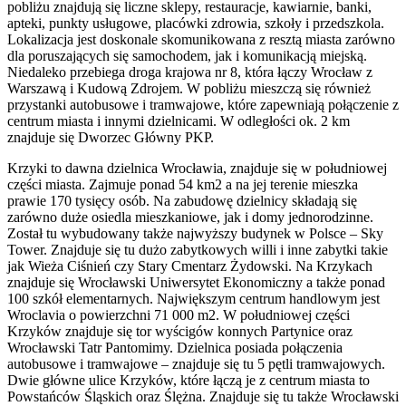
pobliżu znajdują się liczne sklepy, restauracje, kawiarnie, banki,
apteki, punkty usługowe, placówki zdrowia, szkoły i przedszkola.
Lokalizacja jest doskonale skomunikowana z resztą miasta zarówno
dla poruszających się samochodem, jak i komunikacją miejską.
Niedaleko przebiega droga krajowa nr 8, która łączy Wrocław z
Warszawą i Kudową Zdrojem. W pobliżu mieszczą się również
przystanki autobusowe i tramwajowe, które zapewniają połączenie z
centrum miasta i innymi dzielnicami. W odległości ok. 2 km
znajduje się Dworzec Główny PKP.
Krzyki to dawna dzielnica Wrocławia, znajduje się w południowej
części miasta. Zajmuje ponad 54 km2 a na jej terenie mieszka
prawie 170 tysięcy osób. Na zabudowę dzielnicy składają się
zarówno duże osiedla mieszkaniowe, jak i domy jednorodzinne.
Został tu wybudowany także najwyższy budynek w Polsce – Sky
Tower. Znajduje się tu dużo zabytkowych willi i inne zabytki takie
jak Wieża Ciśnień czy Stary Cmentarz Żydowski. Na Krzykach
znajduje się Wrocławski Uniwersytet Ekonomiczny a także ponad
100 szkół elementarnych. Największym centrum handlowym jest
Wroclavia o powierzchni 71 000 m2. W południowej części
Krzyków znajduje się tor wyścigów konnych Partynice oraz
Wrocławski Tatr Pantomimy. Dzielnica posiada połączenia
autobusowe i tramwajowe – znajduje się tu 5 pętli tramwajowych.
Dwie główne ulice Krzyków, które łączą je z centrum miasta to
Powstańców Śląskich oraz Ślężna. Znajduje się tu także Wrocławski