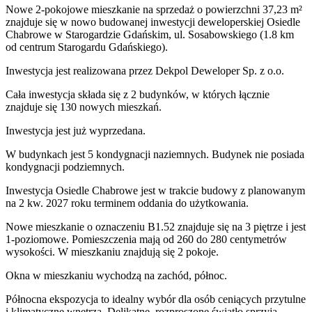
Nowe 2-pokojowe mieszkanie na sprzedaż o powierzchni 37,23 m²
znajduje się w nowo
budowanej
inwestycji deweloperskiej
Osiedle
Chabrowe
w Starogardzie Gdańskim
,
ul. Sosabowskiego
(1.8 km
od centrum Starogardu Gdańskiego).
Inwestycja
jest realizowana
przez
Dekpol Deweloper Sp. z o.o.
Cała inwestycja składa się z
2
budynków
,
w których
łącznie
znajduje się 130 nowych mieszkań.
Inwestycja jest już wyprzedana.
W budynkach jest 5 kondygnacji naziemnych
. Budynek nie posiada
kondygnacji podziemnych.
Inwestycja Osiedle Chabrowe jest w trakcie budowy z planowanym
na 2 kw. 2027 roku terminem oddania do użytkowania
.
Nowe mieszkanie
o oznaczeniu
B1.52
znajduje się na 3 piętrze
i jest
1
-poziomow
e
. Pomieszczenia mają
od 260 do 280
centymetrów
wysokości. W
mieszkaniu
znajdują
się
2
pokoje
.
Okna w mieszkaniu wychodzą na zachód, północ.
Północna ekspozycja to idealny wybór dla osób ceniących przytulne
i klimatyczne wnętrza. Delikatne, rozproszone światło sprzyja