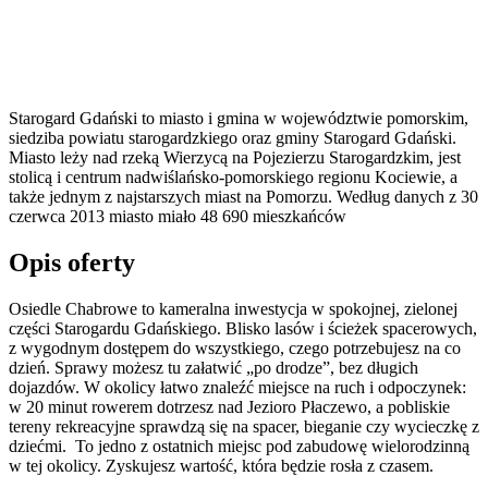
Starogard Gdański to miasto i gmina w województwie pomorskim,
siedziba powiatu starogardzkiego oraz gminy Starogard Gdański.
Miasto leży nad rzeką Wierzycą na Pojezierzu Starogardzkim, jest
stolicą i centrum nadwiślańsko-pomorskiego regionu Kociewie, a
także jednym z najstarszych miast na Pomorzu. Według danych z 30
czerwca 2013 miasto miało 48 690 mieszkańców
Opis oferty
Osiedle Chabrowe to kameralna inwestycja w spokojnej, zielonej
części Starogardu Gdańskiego. Blisko lasów i ścieżek spacerowych,
z wygodnym dostępem do wszystkiego, czego potrzebujesz na co
dzień. Sprawy możesz tu załatwić „po drodze”, bez długich
dojazdów. W okolicy łatwo znaleźć miejsce na ruch i odpoczynek:
w 20 minut rowerem dotrzesz nad Jezioro Płaczewo, a pobliskie
tereny rekreacyjne sprawdzą się na spacer, bieganie czy wycieczkę z
dziećmi. To jedno z ostatnich miejsc pod zabudowę wielorodzinną
w tej okolicy. Zyskujesz wartość, która będzie rosła z czasem.