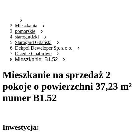
Mieszkania
pomorskie
starogardzki
Starogard Gdański
Dekpol Deweloper Sp. z o.o.
Osiedle Chabrowe
Mieszkanie: B1.52
Mieszkanie na sprzedaż 2
pokoje o powierzchni 37,23 m²
numer B1.52
Oferta nieaktywna
Inwestycja: