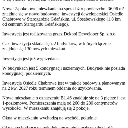
Nowe 2-pokojowe mieszkanie na sprzedaż o powierzchni 36,96 m²
znajduje się w nowo
budowanej
inwestycji deweloperskiej
Osiedle
Chabrowe
w Starogardzie Gdańskim
,
ul. Sosabowskiego
(1.8 km
od centrum Starogardu Gdańskiego).
Inwestycja
jest realizowana
przez
Dekpol Deweloper Sp. z o.o.
Cała inwestycja składa się z
2
budynków
,
w których
łącznie
znajduje się 130 nowych mieszkań.
Inwestycja jest już wyprzedana.
W budynkach jest 5 kondygnacji naziemnych
. Budynek nie posiada
kondygnacji podziemnych.
Inwestycja Osiedle Chabrowe jest w trakcie budowy z planowanym
na 2 kw. 2027 roku terminem oddania do użytkowania
.
Nowe mieszkanie
o oznaczeniu
B1.46
znajduje się na 3 piętrze
i jest
1
-poziomow
e
. Pomieszczenia mają
od 260 do 280
centymetrów
wysokości. W
mieszkaniu
znajdują
się
2
pokoje
.
Okna w mieszkaniu wychodzą na wschód, południe.
Okna wychodzące na południe gwarantują maksymalną ilość