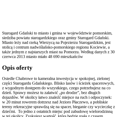
Starogard Gdański to miasto i gmina w województwie pomorskim,
siedziba powiatu starogardzkiego oraz gminy Starogard Gdański.
Miasto leży nad rzeką Wierzycą na Pojezierzu Starogardzkim, jest
stolicą i centrum nadwiślańsko-pomorskiego regionu Kociewie, a
także jednym z najstarszych miast na Pomorzu. Według danych z 30
czerwca 2013 miasto miało 48 690 mieszkańców
Opis oferty
Osiedle Chabrowe to kameralna inwestycja w spokojnej, zielonej
części Starogardu Gdańskiego. Blisko lasów i ścieżek spacerowych,
z wygodnym dostępem do wszystkiego, czego potrzebujesz na co
dzień. Sprawy możesz tu załatwić „po drodze”, bez długich
dojazdów. W okolicy łatwo znaleźć miejsce na ruch i odpoczynek:
w 20 minut rowerem dotrzesz nad Jezioro Płaczewo, a pobliskie
tereny rekreacyjne sprawdzą się na spacer, bieganie czy wycieczkę z
dziećmi. To jedno z ostatnich miejsc pod zabudowę wielorodzinną
w tej okolicy. Zyskujesz wartość, która będzie rosła z czasem.