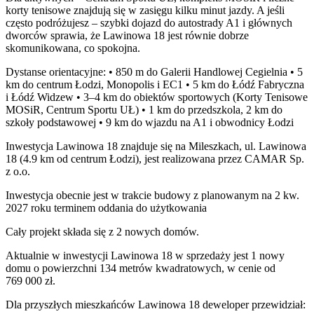
korty tenisowe znajdują się w zasięgu kilku minut jazdy. A jeśli
często podróżujesz – szybki dojazd do autostrady A1 i głównych
dworców sprawia, że Lawinowa 18 jest równie dobrze
skomunikowana, co spokojna.
Dystanse orientacyjne: • 850 m do Galerii Handlowej Cegielnia • 5
km do centrum Łodzi, Monopolis i EC1 • 5 km do Łódź Fabryczna
i Łódź Widzew • 3–4 km do obiektów sportowych (Korty Tenisowe
MOSiR, Centrum Sportu UŁ) • 1 km do przedszkola, 2 km do
szkoły podstawowej • 9 km do wjazdu na A1 i obwodnicy Łodzi
Inwestycja Lawinowa 18 znajduje się na Mileszkach, ul. Lawinowa
18 (4.9 km od centrum Łodzi), jest realizowana przez CAMAR Sp.
z o.o.
Inwestycja obecnie jest w trakcie budowy z planowanym na 2 kw.
2027 roku terminem oddania do użytkowania
Cały projekt składa się z
2 nowych domów
.
Aktualnie w inwestycji Lawinowa 18 w sprzedaży jest 1 nowy
domu o powierzchni 134 metrów kwadratowych, w cenie od
769 000 zł.
Dla przyszłych mieszkańców Lawinowa 18 deweloper przewidział: