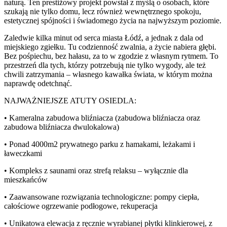
naturą. Ten prestiżowy projekt powstał z myślą o osobach, które
szukają nie tylko domu, lecz również wewnętrznego spokoju,
estetycznej spójności i świadomego życia na najwyższym poziomie.
Zaledwie kilka minut od serca miasta Łódź, a jednak z dala od
miejskiego zgiełku. Tu codzienność zwalnia, a życie nabiera głębi.
Bez pośpiechu, bez hałasu, za to w zgodzie z własnym rytmem. To
przestrzeń dla tych, którzy potrzebują nie tylko wygody, ale też
chwili zatrzymania – własnego kawałka świata, w którym można
naprawdę odetchnąć.
NAJWAŻNIEJSZE ATUTY OSIEDLA:
• Kameralna zabudowa bliźniacza (zabudowa bliźniacza oraz
zabudowa bliźniacza dwulokalowa)
• Ponad 4000m2 prywatnego parku z hamakami, leżakami i
ławeczkami
• Kompleks z saunami oraz strefą relaksu – wyłącznie dla
mieszkańców
• Zaawansowane rozwiązania technologiczne: pompy ciepła,
całościowe ogrzewanie podłogowe, rekuperacja
• Unikatowa elewacja z ręcznie wyrabianej płytki klinkierowej, z