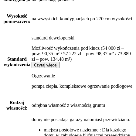
Wysokość
na wszystkich kondygnacjach po 270 cm wysokości
pomieszczeń:
standard deweloperski
Możliwość wykończenia pod klucz (54 000 zł –
pow. 90,35 m² / 57 222 zł – pow. 98,37 m² / 73 889
Standard
zł – pow. 134,48 m²)
wykończenia
Czytaj więcej
Ogrzewanie
pompa ciepła, kompleksowe ogrzewanie podłogowe
Rodzaj
odrębna własność z własnością gruntu
własności:
domy nie posiadają garaży
natomiast
przewidziano:
miejsca postojowe naziemne : Dla każdego
domu w zabudowie bliźniaczej przewidziany