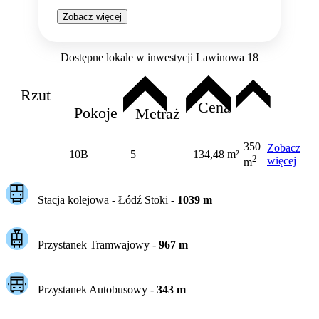
Zobacz więcej
Dostępne lokale w inwestycji Lawinowa 18
Rzut
Cena
Pokoje
Metraż
350
Zobacz
10B
5
134,48 m²
2
więcej
m
Stacja kolejowa -
Łódź Stoki
-
1039
m
Przystanek Tramwajowy
-
967
m
Przystanek Autobusowy
-
343
m