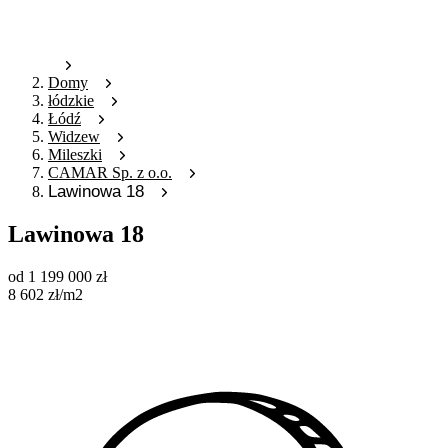
Domy
łódzkie
Łódź
Widzew
Mileszki
CAMAR Sp. z o.o.
Lawinowa 18
Lawinowa 18
od
1 199 000
zł
8 602
zł
/m2