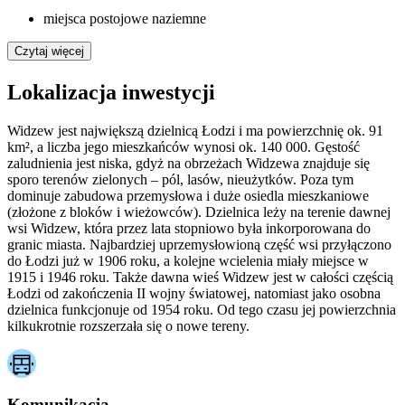
miejsca postojowe naziemne
Czytaj więcej
Lokalizacja inwestycji
Widzew jest największą dzielnicą Łodzi i ma powierzchnię ok. 91
km², a liczba jego mieszkańców wynosi ok. 140 000. Gęstość
zaludnienia jest niska, gdyż na obrzeżach Widzewa znajduje się
sporo terenów zielonych – pól, lasów, nieużytków. Poza tym
dominuje zabudowa przemysłowa i duże osiedla mieszkaniowe
(złożone z bloków i wieżowców). Dzielnica leży na terenie dawnej
wsi Widzew, która przez lata stopniowo była inkorporowana do
granic miasta. Najbardziej uprzemysłowioną część wsi przyłączono
do Łodzi już w 1906 roku, a kolejne wcielenia miały miejsce w
1915 i 1946 roku. Także dawna wieś Widzew jest w całości częścią
Łodzi od zakończenia II wojny światowej, natomiast jako osobna
dzielnica funkcjonuje od 1954 roku. Od tego czasu jej powierzchnia
kilkukrotnie rozszerzała się o nowe tereny.
Komunikacja