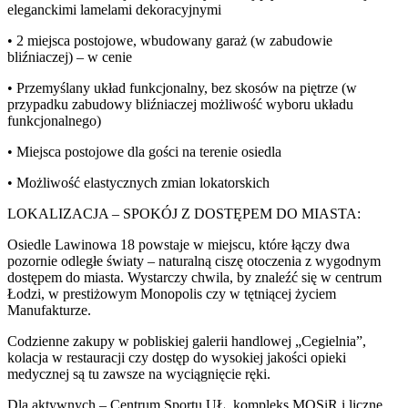
eleganckimi lamelami dekoracyjnymi
• 2 miejsca postojowe, wbudowany garaż (w zabudowie
bliźniaczej) – w cenie
• Przemyślany układ funkcjonalny, bez skosów na piętrze (w
przypadku zabudowy bliźniaczej możliwość wyboru układu
funkcjonalnego)
• Miejsca postojowe dla gości na terenie osiedla
• Możliwość elastycznych zmian lokatorskich
LOKALIZACJA – SPOKÓJ Z DOSTĘPEM DO MIASTA:
Osiedle Lawinowa 18 powstaje w miejscu, które łączy dwa
pozornie odległe światy – naturalną ciszę otoczenia z wygodnym
dostępem do miasta. Wystarczy chwila, by znaleźć się w centrum
Łodzi, w prestiżowym Monopolis czy w tętniącej życiem
Manufakturze.
Codzienne zakupy w pobliskiej galerii handlowej „Cegielnia”,
kolacja w restauracji czy dostęp do wysokiej jakości opieki
medycznej są tu zawsze na wyciągnięcie ręki.
Dla aktywnych – Centrum Sportu UŁ, kompleks MOSiR i liczne