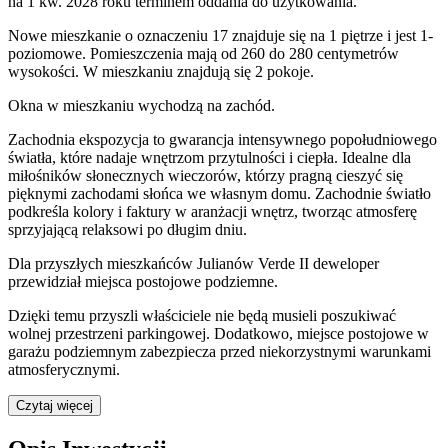
na 1 kw. 2028 roku terminem oddania do użytkowania
.
Nowe mieszkanie
o oznaczeniu
17
znajduje się na 1 piętrze
i jest
1
-
poziomow
e
. Pomieszczenia mają
od 260 do 280
centymetrów
wysokości. W
mieszkaniu
znajdują
się
2
pokoje
.
Okna w mieszkaniu wychodzą na zachód.
Zachodnia ekspozycja to gwarancja intensywnego popołudniowego
światła, które nadaje wnętrzom przytulności i ciepła. Idealne dla
miłośników słonecznych wieczorów, którzy pragną cieszyć się
pięknymi zachodami słońca we własnym domu. Zachodnie światło
podkreśla kolory i faktury w aranżacji wnętrz, tworząc atmosferę
sprzyjającą relaksowi po długim dniu.
Dla przyszłych mieszkańców
Julianów Verde II
deweloper
przewidział
miejsca postojowe podziemne
.
Dzięki temu przyszli właściciele nie będą musieli poszukiwać
wolnej przestrzeni parkingowej.
Dodatkowo, miejsce postojowe w
garażu podziemnym zabezpiecza przed niekorzystnymi warunkami
atmosferycznymi.
Czytaj więcej