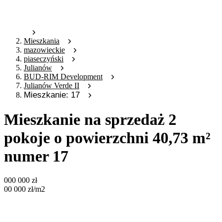
Mieszkania
mazowieckie
piaseczyński
Julianów
BUD-RIM Development
Julianów Verde II
Mieszkanie: 17
Mieszkanie na sprzedaż 2
pokoje o powierzchni 40,73 m²
numer 17
000 000
zł
00 000
zł
/m2