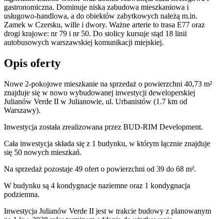
gastronomiczna. Dominuje niska zabudowa mieszkaniowa i
usługowo-handlowa, a do obiektów zabytkowych należą m.in.
Zamek w Czersku, wille i dwory. Ważne arterie to trasa E77 oraz
drogi krajowe: nr 79 i nr 50. Do stolicy kursuje stąd 18 linii
autobusowych warszawskiej komunikacji miejskiej.
Opis oferty
Nowe 2-pokojowe mieszkanie na sprzedaż o powierzchni 40,73 m²
znajduje się w nowo
wybudowanej
inwestycji deweloperskiej
Julianów Verde II
w Julianowie
,
ul. Urbanistów
(1.7 km od
Warszawy).
Inwestycja
została zrealizowana
przez
BUD-RIM Development.
Cała inwestycja składa się z
1
budynku
,
w którym
łącznie znajduje
się 50 nowych mieszkań.
Na sprzedaż pozostaje 49 ofert o powierzchni od 39 do 68 m².
W budynku są 4 kondygnacje naziemne
oraz 1 kondygnacja
podziemna.
Inwestycja Julianów Verde II jest w trakcie budowy z planowanym