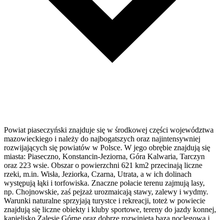
Powiat piaseczyński znajduje się w środkowej części województwa
mazowieckiego i należy do najbogatszych oraz najintensywniej
rozwijających się powiatów w Polsce. W jego obrębie znajdują się
miasta: Piaseczno, Konstancin-Jeziorna, Góra Kalwaria, Tarczyn
oraz 223 wsie. Obszar o powierzchni 621 km2 przecinają liczne
rzeki, m.in. Wisła, Jeziorka, Czarna, Utrata, a w ich dolinach
występują łąki i torfowiska. Znaczne połacie terenu zajmują lasy,
np. Chojnowskie, zaś pejzaż urozmaicają stawy, zalewy i wydmy.
Warunki naturalne sprzyjają turystce i rekreacji, toteż w powiecie
znajdują się liczne obiekty i kluby sportowe, tereny do jazdy konnej,
kąpielisko Zalesie Górne oraz dobrze rozwinięta baza noclegowa i