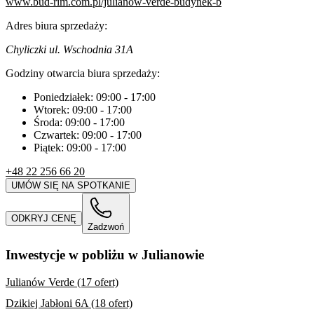
www.bud-rim.com.pl/julianow-verde-budynek-b
Adres biura sprzedaży:
Chyliczki ul. Wschodnia 31A
Godziny otwarcia biura sprzedaży:
Poniedziałek:
09:00
-
17:00
Wtorek:
09:00
-
17:00
Środa:
09:00
-
17:00
Czwartek:
09:00
-
17:00
Piątek:
09:00
-
17:00
+48 22 256 66 20
UMÓW SIĘ NA SPOTKANIE
ODKRYJ CENĘ
Zadzwoń
Inwestycje w pobliżu w Julianowie
Julianów Verde (17 ofert)
Dzikiej Jabłoni 6A (18 ofert)