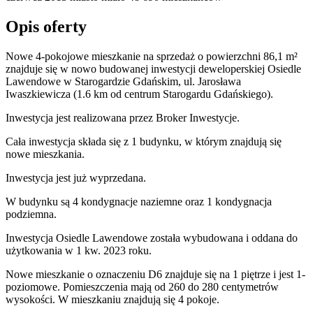
Opis oferty
Nowe 4-pokojowe mieszkanie na sprzedaż o powierzchni 86,1 m²
znajduje się w nowo
budowanej
inwestycji deweloperskiej
Osiedle
Lawendowe
w Starogardzie Gdańskim
,
ul. Jarosława
Iwaszkiewicza
(1.6 km od centrum Starogardu Gdańskiego).
Inwestycja
jest realizowana
przez
Broker Inwestycje.
Cała inwestycja składa się z
1
budynku
,
w którym
znajdują się
nowe mieszkania.
Inwestycja jest już wyprzedana.
W budynku są 4 kondygnacje naziemne
oraz 1 kondygnacja
podziemna.
Inwestycja Osiedle Lawendowe została wybudowana i oddana do
użytkowania w 1 kw. 2023 roku
.
Nowe mieszkanie
o oznaczeniu
D6
znajduje się na 1 piętrze
i jest
1
-
poziomow
e
. Pomieszczenia mają
od 260 do 280
centymetrów
wysokości. W
mieszkaniu
znajdują
się
4
pokoje
.