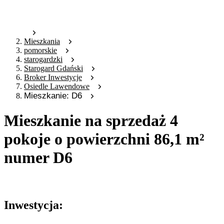
Mieszkania
pomorskie
starogardzki
Starogard Gdański
Broker Inwestycje
Osiedle Lawendowe
Mieszkanie: D6
Mieszkanie na sprzedaż 4
pokoje o powierzchni 86,1 m²
numer D6
Oferta archiwalna
Inwestycja: