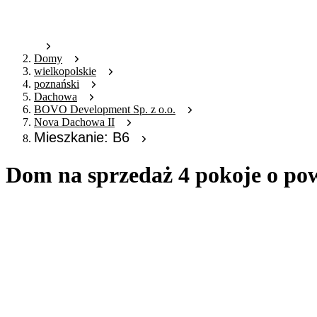
Domy
wielkopolskie
poznański
Dachowa
BOVO Development Sp. z o.o.
Nova Dachowa II
Mieszkanie: B6
Dom na sprzedaż 4 pokoje o po