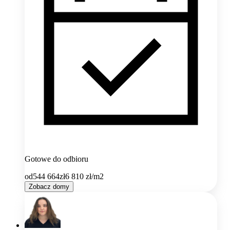
Gotowe do odbioru
od
544 664
zł
6 810
zł/m2
Zobacz domy