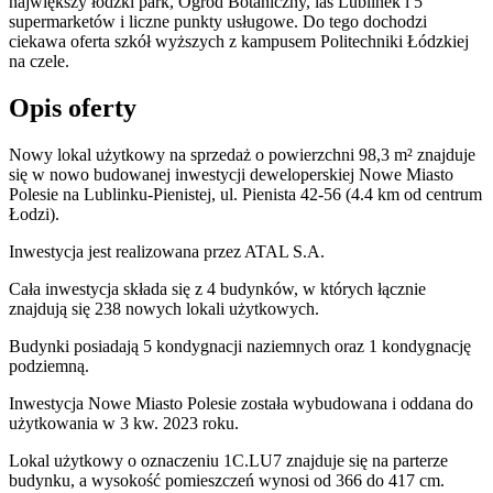
największy łódzki park, Ogród Botaniczny, las Lublinek i 5
supermarketów i liczne punkty usługowe. Do tego dochodzi
ciekawa oferta szkół wyższych z kampusem Politechniki Łódzkiej
na czele.
Opis oferty
Nowy lokal użytkowy na sprzedaż o powierzchni 98,3 m²
znajduje
się w nowo
budowanej
inwestycji deweloperskiej
Nowe Miasto
Polesie
na Lublinku-Pienistej
,
ul. Pienista
42-56
(4.4 km od centrum
Łodzi).
Inwestycja
jest realizowana
przez
ATAL S.A.
Cała inwestycja składa się z 4 budynków, w których łącznie
znajdują się 238 nowych lokali użytkowych.
Budynki posiadają 5 kondygnacji naziemnych oraz 1 kondygnację
podziemną.
Inwestycja Nowe Miasto Polesie została wybudowana i oddana do
użytkowania w 3 kw. 2023 roku
.
Lokal użytkowy o oznaczeniu 1C.LU7 znajduje się na parterze
budynku, a wysokość pomieszczeń wynosi od 366 do 417 cm.