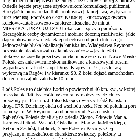
fragmentem młodej części dzielnicy - bez śladów starszej zabudowy.
Osiedle będzie przyjazne użytkownikom komunikacji publicznej.
Sprzyjać temu ma układ linii autobusowej, której trasę wytyczono
ulicą Pienistą. Podróż do Łodzi Kaliskiej - kluczowego dworca
kolejowo-autobusowego - zabierze niespełna 20 minut.
MIESZKAJ, PRACUJ I ŻYJ Lokalizacja sprzyja podróżom.
Szczególnie osoby dynamiczne i mobilne docenią możliwości, jakie
daje ulokowanie w niedalekiej odległości od portu lotniczego.
Jednocześnie bliska lokalizacja lotniska im. Władysława Reymonta
pozostanie nieodczuwalna dla mieszkańców – jest to efekt
ulokowania osiedla poza tzw. tunelami powietrznymi. Nowe Miasto
Polesie zostanie świetnie skomunikowane z kluczowymi trasami
wypadowymi z Łodzi - np. Drogą Krajową nr 91, czyli trasą
wylotową na Rzgów i w kierunku S8. Z kolei dojazd samochodem
do centrum zajmie zaledwie 10 minut.
Łódź Polesie to dzielnica Łodzi o powierzchni 46 km. kw., w której
mieszka ok. 140 tys. osób. W centralnym obszarze dzielnicy
położony jest Park im. J. Piłsudskiego, dworzec Łódź Kaliska i
droga E75. Dzielnicę okala od wschodu rzeka Ner, od południa port
lotniczy im. W. Reymonta a od północy ul. Szczecińska i
Rąbieńska. Polesie dzieli się na osiedla Złotno, Zdrowie-Mania,
Karolew-Retkinia Wschód, Osiedla im. Montwiłła-Mireckiego,
Retkinia Zachód, Lublinek, Stare Polesie i Koziny. O jej
przyjaznym mieszkańcom charakterze świadczy położony tu