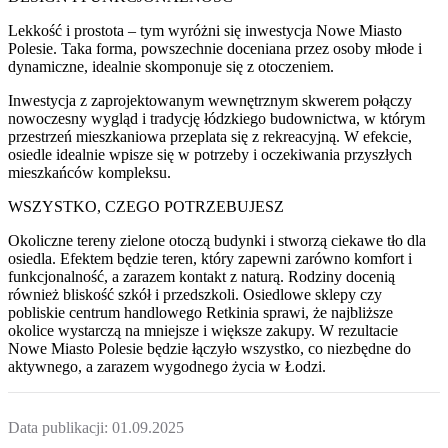
Lekkość i prostota – tym wyróżni się inwestycja Nowe Miasto
Polesie. Taka forma, powszechnie doceniana przez osoby młode i
dynamiczne, idealnie skomponuje się z otoczeniem.
Inwestycja z zaprojektowanym wewnętrznym skwerem połączy
nowoczesny wygląd i tradycję łódzkiego budownictwa, w którym
przestrzeń mieszkaniowa przeplata się z rekreacyjną. W efekcie,
osiedle idealnie wpisze się w potrzeby i oczekiwania przyszłych
mieszkańców kompleksu.
WSZYSTKO, CZEGO POTRZEBUJESZ
Okoliczne tereny zielone otoczą budynki i stworzą ciekawe tło dla
osiedla. Efektem będzie teren, który zapewni zarówno komfort i
funkcjonalność, a zarazem kontakt z naturą. Rodziny docenią
również bliskość szkół i przedszkoli. Osiedlowe sklepy czy
pobliskie centrum handlowego Retkinia sprawi, że najbliższe
okolice wystarczą na mniejsze i większe zakupy. W rezultacie
Nowe Miasto Polesie będzie łączyło wszystko, co niezbędne do
aktywnego, a zarazem wygodnego życia w Łodzi.
Data publikacji:
01.09.2025