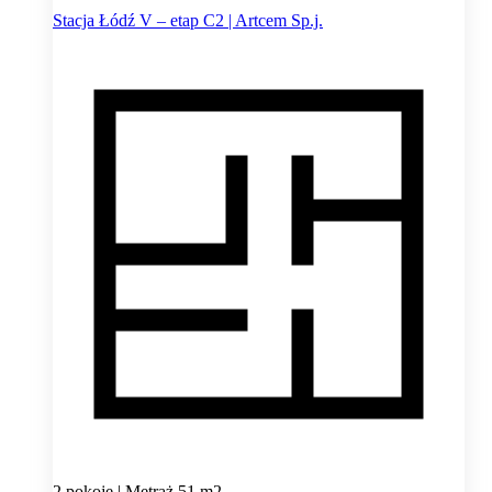
Stacja Łódź V – etap C2 | Artcem Sp.j.
2 pokoje | Metraż 51 m2