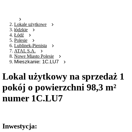
Lokale użytkowe
łódzkie
Łódź
Polesie
Lublinek-Pienista
ATAL S.A.
Nowe Miasto Polesie
Mieszkanie: 1C.LU7
Lokal użytkowy na sprzedaż 1
pokój o powierzchni 98,3 m²
numer 1C.LU7
Oferta nieaktywna
Inwestycja: