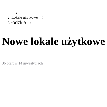
Lokale użytkowe
łódzkie
Nowe lokale użytkowe 
36
ofert
w
14
inwestycjach