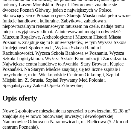
północy Lasem Moralskim. Przy ul. Dworcowej znajduje się
dworzec Poznań Główny, jeden z największych w Polsce.
Stanowiący serce Poznania rynek Starego Miasta nadal pełni ważne
funkcje handlowe i kulturalne. Zabytkowa zabudowa z
niepowtarzalnym renesansowym ratuszem na czele, nadaje temu
miejscu wyjątkowy klimat. Zainteresowani mogą tu odwiedzić
Muzeum Rogalowe, Archeologiczne i Muzeum Historii Miasta
Poznania. Znajduje się tu 8 uniwersytetów, w tym Wyższa Szkoła
Umiejętności Społecznych, Wyższa Szkoła Handlu i
Rachunkowości, Wyższa Szkoła Bankowa w Poznaniu, Wyższa
Szkoła Logistyki oraz Wyższa Szkoła Komunikacji i Zarządzania.
Największe centra handlowe to Avenida, Stary Browar i Kupiec
Poznański. Na Starym Mieście znajdują się też liczne szpitale i
przychodnie, m.in. Wielkopolskie Centrum Onkologii, Szpital
Miejski im. Z. Strusia, Szpital Prywatny Med Polonia i
Specjalistyczny Zakład Opieki Zdrowotnej.
Opis oferty
Nowe 2-pokojowe mieszkanie na sprzedaż o powierzchni 52,38 m²
znajduje się w nowo
budowanej
inwestycji deweloperskiej
Naramowice Odnova
na Naramowicach
,
ul. Bielicowa
(5.2 km od
centrum Poznania).