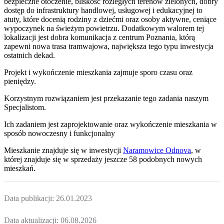
bezpieczne otoczenie, bliskość rozległych terenów zielonych, dobry
dostęp do infrastruktury handlowej, usługowej i edukacyjnej to
atuty, które docenią rodziny z dziećmi oraz osoby aktywne, ceniące
wypoczynek na świeżym powietrzu. Dodatkowym walorem tej
lokalizacji jest dobra komunikacja z centrum Poznania, którą
zapewni nowa trasa tramwajowa, największa tego typu inwestycja
ostatnich dekad.
Projekt i wykończenie mieszkania zajmuje sporo czasu oraz
pieniędzy.
Korzystnym rozwiązaniem jest przekazanie tego zadania naszym
Specjalistom.
Ich zadaniem jest zaprojektowanie oraz wykończenie mieszkania w
sposób nowoczesny i funkcjonalny
Mieszkanie
znajduje się w inwestycji
Naramowice Odnova
, w
której
znajduje
się w sprzedaży jeszcze
58
podobnych nowych
mieszkań
.
Data publikacji:
26.01.2023
Data aktualizacji:
06.08.2026