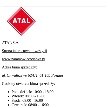
ATAL S.A.
Strona internetowa inwestycji
www.naramowiceodnova.pl
Adres biura sprzedaży:
ul. Chwaliszewo 62/U1, 61-105 Poznań
Godziny otwarcia biura sprzedaży:
Poniedziałek:
10:00
-
18:00
Wtorek:
08:00
-
16:00
Środa:
08:00
-
16:00
Czwartek:
08:00
-
16:00