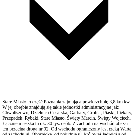
Stare Miasto to część Poznania zajmująca powierzchnię 3,8 km kw.
W jej obrębie znajdują się takie jednostki administracyjne jak:
Chwaliszewo, Dzielnica Cesarska, Garbary, Grobla, Piaski, Piekary,
Przepadek, Rybaki, Stare Miasto, Święty Marcin, Święty Wojciech.
Łącznie mieszka tu ok. 30 tys. osób. Z zachodu na wschód obszar
ten przecina droga nr 92. Od wschodu ograniczony jest rzeką Wartą,
od zachodu ul. Obornicką, od południa ul. królowej Jadwigi a od