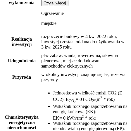
wykończenia
Czytaj więcej
Ogrzewanie
miejskie
rozpoczęcie budowy w 4 kw. 2022 roku,
Realizacja
inwestycja została oddana do użytkowania w
inwestycji
3 kw. 2025 roku
plac zabaw, winda, rowerownia, siłownia
Udogodnienia
plenerowa, miejsce do ładowania
samochodów elektrycznych
w okolicy inwestycji znajduje się las, rezerwat
Przyroda
przyrody
Jednostkowa wielkość emisji CO2 (E
2
CO2)
:
E
= 0 t CO
/(m
* rok)
CO
2
2
Wskaźnik rocznego zapotrzebowania na
energię końcową (EK)
:
2
Charakterystyka
EK= 0 kWh/(m
* rok)
energetyczna
Wskaźnik rocznego zapotrzebowania na
nieruchomości
nieodnawialną energię pierwotną (EP)
: