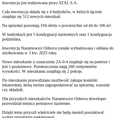
Inwestycja
jest realizowana
przez
ATAL S.A.
Cała inwestycja składa się z
4
budynków
,
w których
łącznie
znajduje się 512 nowych mieszkań.
Na sprzedaż pozostają 194 oferty o powierzchni od 44 do 106 m².
W budynkach jest 5 kondygnacji naziemnych
oraz 1 kondygnacja
podziemna.
Inwestycja Naramowice Odnova została wybudowana i oddana do
użytkowania w 3 kw. 2025 roku
.
Nowe mieszkanie
o oznaczeniu
2A-0-4
znajduje się na parterze
i
jest
1
-poziomow
e
. Pomieszczenia mają
260
centymetrów
wysokości. W
mieszkaniu
znajdują
się
2
pokoje
.
Do
mieszkania
przewidziano możliwość zakupu komórki
lokatorskiej
, którą można zagospodarować na spiżarnię, warsztat
czy składzik.
Dla przyszłych mieszkańców
Naramowice Odnova
deweloper
przewidział
miejsca postojowe naziemne
.
Dzięki temu przyszli właściciele nie będą musieli poszukiwać
wolnej przestrzeni parkingowej.