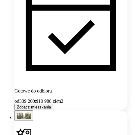
Gotowe do odbioru
od
339 200
zł
10 988
zł/m2
Zobacz mieszkania