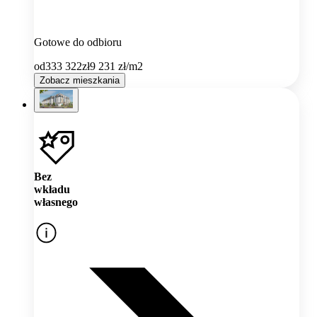
Gotowe do odbioru
od
333 322
zł
9 231
zł/m2
Zobacz mieszkania
Bez
wkładu
własnego