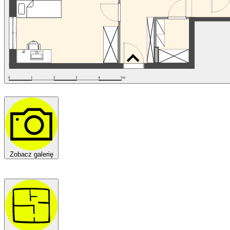
Zobacz galerię