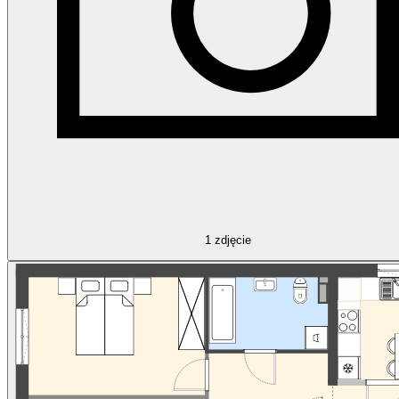
1
zdjęcie