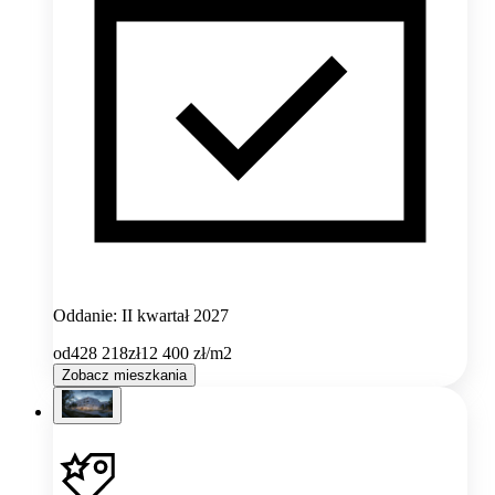
Oddanie: II kwartał 2027
od
428 218
zł
12 400
zł/m2
Zobacz mieszkania