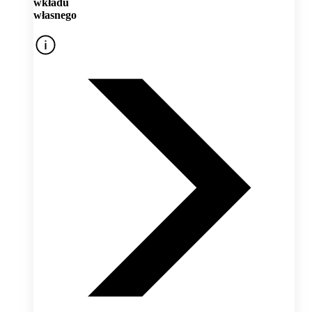
wkładu
własnego