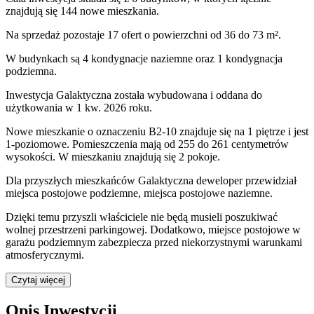
znajdują się 144 nowe mieszkania.
Na sprzedaż pozostaje 17 ofert o powierzchni od 36 do 73 m².
W budynkach są 4 kondygnacje naziemne
oraz 1 kondygnacja
podziemna.
Inwestycja Galaktyczna została wybudowana i oddana do
użytkowania w 1 kw. 2026 roku
.
Nowe mieszkanie
o oznaczeniu
B2-10
znajduje się na 1 piętrze
i jest
1
-poziomow
e
. Pomieszczenia mają
od 255 do 261
centymetrów
wysokości. W
mieszkaniu
znajdują
się
2
pokoje
.
Dla przyszłych mieszkańców
Galaktyczna
deweloper przewidział
miejsca postojowe podziemne, miejsca postojowe naziemne
.
Dzięki temu przyszli właściciele nie będą musieli poszukiwać
wolnej przestrzeni parkingowej.
Dodatkowo, miejsce postojowe w
garażu podziemnym zabezpiecza przed niekorzystnymi warunkami
atmosferycznymi.
Czytaj więcej
Opis Inwestycji