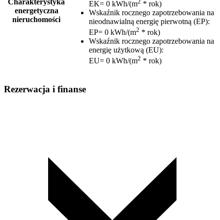
2
Charakterystyka
EK= 0 kWh/(m
* rok)
energetyczna
Wskaźnik rocznego zapotrzebowania na
nieruchomości
nieodnawialną energię pierwotną (EP)
:
2
EP= 0 kWh/(m
* rok)
Wskaźnik rocznego zapotrzebowania na
energię użytkową (EU)
:
2
EU= 0 kWh/(m
* rok)
Rezerwacja i finanse