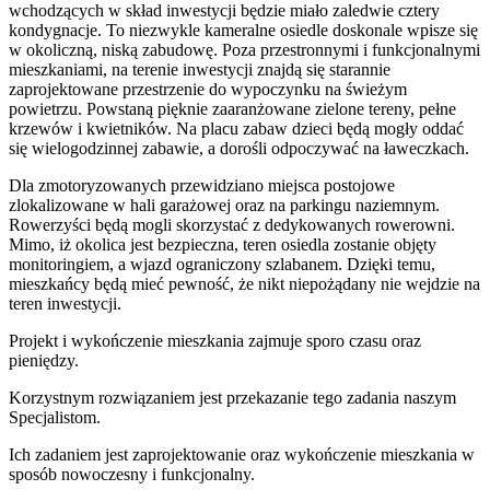
wchodzących w skład inwestycji będzie miało zaledwie cztery
kondygnacje. To niezwykle kameralne osiedle doskonale wpisze się
w okoliczną, niską zabudowę. Poza przestronnymi i funkcjonalnymi
mieszkaniami, na terenie inwestycji znajdą się starannie
zaprojektowane przestrzenie do wypoczynku na świeżym
powietrzu. Powstaną pięknie zaaranżowane zielone tereny, pełne
krzewów i kwietników. Na placu zabaw dzieci będą mogły oddać
się wielogodzinnej zabawie, a dorośli odpoczywać na ławeczkach.
Dla zmotoryzowanych przewidziano miejsca postojowe
zlokalizowane w hali garażowej oraz na parkingu naziemnym.
Rowerzyści będą mogli skorzystać z dedykowanych rowerowni.
Mimo, iż okolica jest bezpieczna, teren osiedla zostanie objęty
monitoringiem, a wjazd ograniczony szlabanem. Dzięki temu,
mieszkańcy będą mieć pewność, że nikt niepożądany nie wejdzie na
teren inwestycji.
Projekt i wykończenie mieszkania zajmuje sporo czasu oraz
pieniędzy.
Korzystnym rozwiązaniem jest przekazanie tego zadania naszym
Specjalistom.
Ich zadaniem jest zaprojektowanie oraz wykończenie mieszkania w
sposób nowoczesny i funkcjonalny.