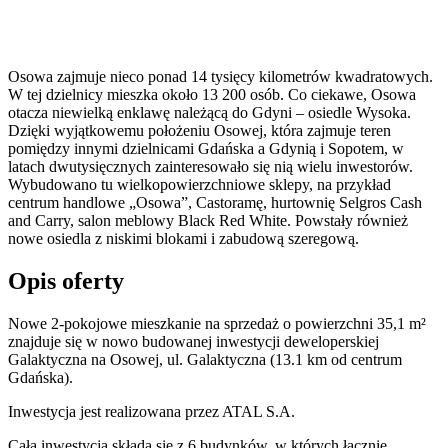
Osowa zajmuje nieco ponad 14 tysięcy kilometrów kwadratowych.
W tej dzielnicy mieszka około 13 200 osób. Co ciekawe, Osowa
otacza niewielką enklawę należącą do Gdyni – osiedle Wysoka.
Dzięki wyjątkowemu położeniu Osowej, która zajmuje teren
pomiędzy innymi dzielnicami Gdańska a Gdynią i Sopotem, w
latach dwutysięcznych zainteresowało się nią wielu inwestorów.
Wybudowano tu wielkopowierzchniowe sklepy, na przykład
centrum handlowe „Osowa”, Castoramę, hurtownię Selgros Cash
and Carry, salon meblowy Black Red White. Powstały również
nowe osiedla z niskimi blokami i zabudową szeregową.
Opis oferty
Nowe 2-pokojowe mieszkanie na sprzedaż o powierzchni 35,1 m²
znajduje się w nowo
budowanej
inwestycji deweloperskiej
Galaktyczna
na Osowej
,
ul. Galaktyczna
(13.1 km od centrum
Gdańska).
Inwestycja
jest realizowana
przez
ATAL S.A.
Cała inwestycja składa się z
6
budynków
,
w których
łącznie