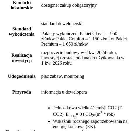
Komórki
dostępne
: zakup obligatoryjny
lokatorskie
standard deweloperski
Standard
Pakiety wykończeń: Pakiet Classic – 950
wykończenia
zł/mkw Pakiet Comfort – 1 150 zł/mkw Pakiet
Premium – 1 650 zł/mkw
rozpoczęcie budowy w 2 kw. 2024 roku,
Realizacja
inwestycja została oddana do użytkowania w
inwestycji
1 kw. 2026 roku
Udogodnienia
plac zabaw, monitoring
Przyroda
informacja u dewelopera
Jednostkowa wielkość emisji CO2 (E
2
CO2)
:
E
= 0 t CO
/(m
* rok)
CO
2
2
Wskaźnik rocznego zapotrzebowania na
energię końcową (EK)
: