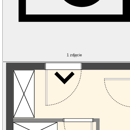
1
zdjęcie