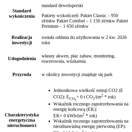
standard deweloperski
Standard
Pakiety wykończeń: Pakiet Classic – 950
wykończenia
zł/mkw Pakiet Comfort – 1 150 zł/mkw Pakiet
Premium – 1 650 zł/mkw
Realizacja
została oddana do użytkowania w 2 kw. 2026
inwestycji
roku
własny akwen, plac zabaw, monitoring,
Udogodnienia
rowerownia, wózkarnia
Przyroda
w okolicy inwestycji znajduje się park
Jednostkowa wielkość emisji CO2 (E
2
CO2)
:
E
= 0 t CO
/(m
* rok)
CO
2
2
Wskaźnik rocznego zapotrzebowania na
energię końcową (EK)
:
2
Charakterystyka
EK= 0 kWh/(m
* rok)
energetyczna
Wskaźnik rocznego zapotrzebowania na
nieruchomości
nieodnawialną energię pierwotną (EP)
:
2