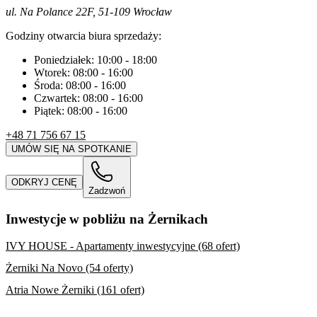
ul. Na Polance 22F, 51-109 Wrocław
Godziny otwarcia biura sprzedaży:
Poniedziałek:
10:00
-
18:00
Wtorek:
08:00
-
16:00
Środa:
08:00
-
16:00
Czwartek:
08:00
-
16:00
Piątek:
08:00
-
16:00
+48 71 756 67 15
UMÓW SIĘ NA SPOTKANIE
ODKRYJ CENĘ
Zadzwoń
Inwestycje w pobliżu na Żernikach
IVY HOUSE - Apartamenty inwestycyjne (68 ofert)
Żerniki Na Novo (54 oferty)
Atria Nowe Żerniki (161 ofert)