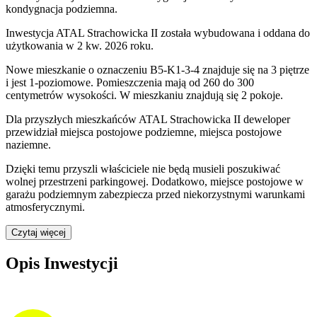
kondygnacja podziemna.
Inwestycja ATAL Strachowicka II została wybudowana i oddana do
użytkowania w 2 kw. 2026 roku
.
Nowe mieszkanie
o oznaczeniu
B5-K1-3-4
znajduje się na 3 piętrze
i jest
1
-poziomow
e
. Pomieszczenia mają
od 260 do 300
centymetrów wysokości. W
mieszkaniu
znajdują
się
2
pokoje
.
Dla przyszłych mieszkańców
ATAL Strachowicka II
deweloper
przewidział
miejsca postojowe podziemne, miejsca postojowe
naziemne
.
Dzięki temu przyszli właściciele nie będą musieli poszukiwać
wolnej przestrzeni parkingowej.
Dodatkowo, miejsce postojowe w
garażu podziemnym zabezpiecza przed niekorzystnymi warunkami
atmosferycznymi.
Czytaj więcej
Opis Inwestycji