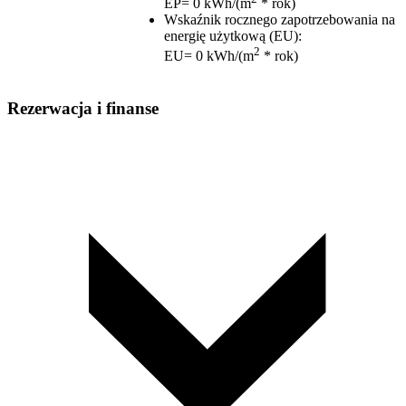
EP= 0 kWh/(m
* rok)
Wskaźnik rocznego zapotrzebowania na
energię użytkową (EU)
:
2
EU= 0 kWh/(m
* rok)
Rezerwacja i finanse