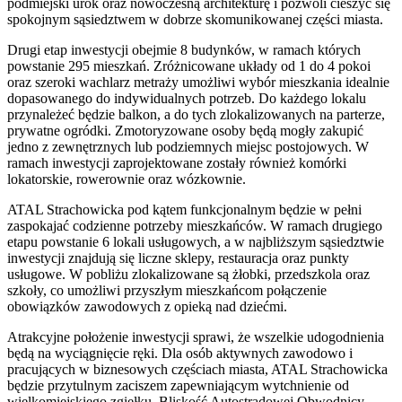
podmiejski urok oraz nowoczesną architekturę i pozwoli cieszyć się
spokojnym sąsiedztwem w dobrze skomunikowanej części miasta.
Drugi etap inwestycji obejmie 8 budynków, w ramach których
powstanie 295 mieszkań. Zróżnicowane układy od 1 do 4 pokoi
oraz szeroki wachlarz metraży umożliwi wybór mieszkania idealnie
dopasowanego do indywidualnych potrzeb. Do każdego lokalu
przynależeć będzie balkon, a do tych zlokalizowanych na parterze,
prywatne ogródki. Zmotoryzowane osoby będą mogły zakupić
jedno z zewnętrznych lub podziemnych miejsc postojowych. W
ramach inwestycji zaprojektowane zostały również komórki
lokatorskie, rowerownie oraz wózkownie.
ATAL Strachowicka pod kątem funkcjonalnym będzie w pełni
zaspokajać codzienne potrzeby mieszkańców. W ramach drugiego
etapu powstanie 6 lokali usługowych, a w najbliższym sąsiedztwie
inwestycji znajdują się liczne sklepy, restauracja oraz punkty
usługowe. W pobliżu zlokalizowane są żłobki, przedszkola oraz
szkoły, co umożliwi przyszłym mieszkańcom połączenie
obowiązków zawodowych z opieką nad dziećmi.
Atrakcyjne położenie inwestycji sprawi, że wszelkie udogodnienia
będą na wyciągnięcie ręki. Dla osób aktywnych zawodowo i
pracujących w biznesowych częściach miasta, ATAL Strachowicka
będzie przytulnym zaciszem zapewniającym wytchnienie od
wielkomiejskiego zgiełku. Bliskość Autostradowej Obwodnicy