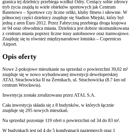
granica tej dzielnicy przebiega wzdłuż Odry. Ceniący sobie zdrowy
tryb życia znajdą tu wiele obiektów sportowych jak Centrum
Basenowo – Sportowe czy liczne orliki, kluby fitness i siłownie. W
północnej części dzielnicy znajduje się Stadion Miejski, który był
jedną z aren Euro 2012. Przez Fabryczną przebiega droga krajowa
nr 94 oraz obwodnica miasta. Dzielnica jest dobrze skomunikowana
z centrum miasta poprzez liczne trasy autobusowe oraz tramwajowe.
Znajduję się tu również międzynarodowe lotnisko – Copernicus
Airport.
Opis oferty
Nowe 2-pokojowe mieszkanie na sprzedaż o powierzchni 39,02 m²
znajduje się w nowo
wybudowanej
inwestycji deweloperskiej
ATAL Strachowicka II
na Żernikach
,
ul. Strachowicka
(8.7 km od
centrum Wrocławia).
Inwestycja
została zrealizowana
przez
ATAL S.A.
Cała inwestycja składa się z
8
budynków
,
w których
łącznie
znajduje się 295 nowych mieszkań.
Na sprzedaż pozostaje 119 ofert o powierzchni od 34 do 83 m².
W budynkach jest od 4 do 5 kondygnacji naziemnych
oraz 1