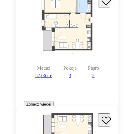
Metraż
Pokoje
Piętro
57,06 m²
3
2
Zobacz więcej