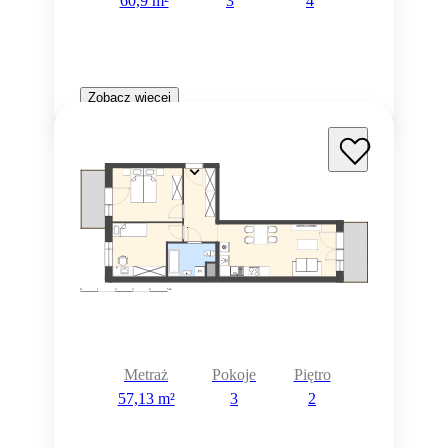
60,9 m²
3
4
Zobacz więcej
Metraż
Pokoje
Piętro
57,13 m²
3
2