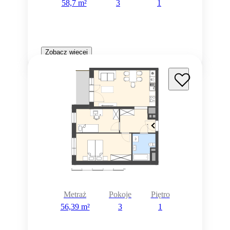
58,7 m²
3
1
Zobacz więcej
Metraż
Pokoje
Piętro
56,39 m²
3
1