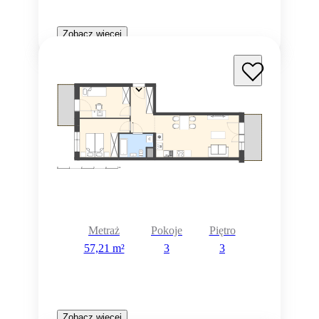
Zobacz więcej
Metraż
Pokoje
Piętro
57,21 m²
3
3
Zobacz więcej