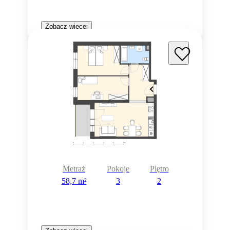
Zobacz więcej
Metraż
Pokoje
Piętro
58,7 m²
3
2