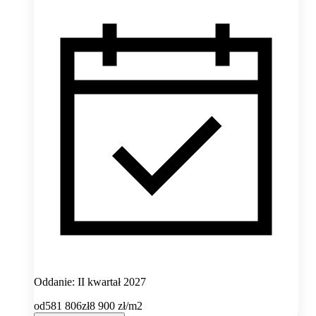
Oddanie: II kwartał 2027
od
581 806
zł
8 900
zł/m2