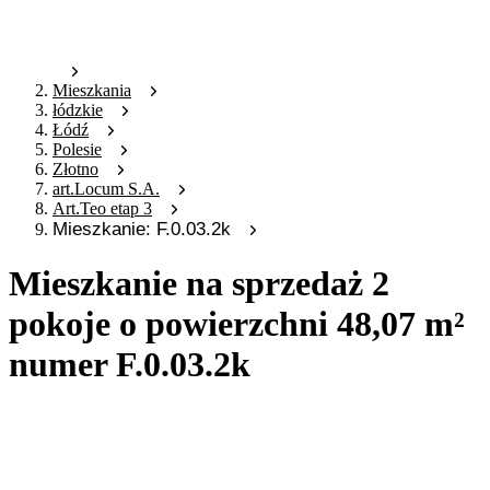
Mieszkania
łódzkie
Łódź
Polesie
Złotno
art.Locum S.A.
Art.Teo etap 3
Mieszkanie: F.0.03.2k
Mieszkanie na sprzedaż 2
pokoje o powierzchni 48,07 m²
numer F.0.03.2k
Oferta archiwalna
Oferta nieaktywna