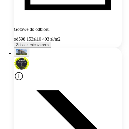
Gotowe do odbioru
od
598 153
zł
10 403
zł/m2
Zobacz mieszkania