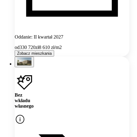
Oddanie: II kwartał 2027
od
330 720
zł
8 610
zł/m2
Zobacz mieszkania
Bez
wkładu
własnego