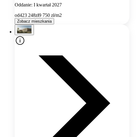
Oddanie: I kwartał 2027
od
423 248
zł
9 750
zł/m2
Zobacz mieszkania