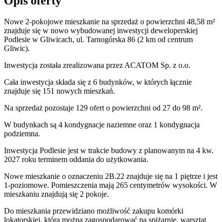
Opis oferty
Nowe 2-pokojowe mieszkanie na sprzedaż o powierzchni 48,58 m²
znajduje się w nowo
wybudowanej
inwestycji deweloperskiej
Podlesie
w Gliwicach
,
ul. Tarnogórska
86
(2 km od centrum
Gliwic).
Inwestycja
została zrealizowana
przez
ACATOM Sp. z o.o.
Cała inwestycja składa się z
6
budynków
,
w których
łącznie
znajduje się 151 nowych mieszkań.
Na sprzedaż pozostaje 129 ofert o powierzchni od 27 do 98 m².
W budynkach są 4 kondygnacje naziemne
oraz 1 kondygnacja
podziemna.
Inwestycja Podlesie jest w trakcie budowy z planowanym na 4 kw.
2027 roku terminem oddania do użytkowania
.
Nowe mieszkanie
o oznaczeniu
2B.22
znajduje się na 1 piętrze
i jest
1
-poziomow
e
. Pomieszczenia mają
265
centymetrów wysokości. W
mieszkaniu
znajdują
się
2
pokoje
.
Do
mieszkania
przewidziano możliwość zakupu komórki
lokatorskiej
, którą można zagospodarować na spiżarnię, warsztat