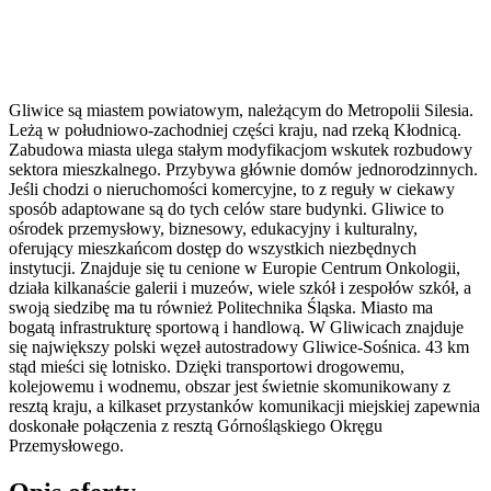
Gliwice są miastem powiatowym, należącym do Metropolii Silesia.
Leżą w południowo-zachodniej części kraju, nad rzeką Kłodnicą.
Zabudowa miasta ulega stałym modyfikacjom wskutek rozbudowy
sektora mieszkalnego. Przybywa głównie domów jednorodzinnych.
Jeśli chodzi o nieruchomości komercyjne, to z reguły w ciekawy
sposób adaptowane są do tych celów stare budynki. Gliwice to
ośrodek przemysłowy, biznesowy, edukacyjny i kulturalny,
oferujący mieszkańcom dostęp do wszystkich niezbędnych
instytucji. Znajduje się tu cenione w Europie Centrum Onkologii,
działa kilkanaście galerii i muzeów, wiele szkół i zespołów szkół, a
swoją siedzibę ma tu również Politechnika Śląska. Miasto ma
bogatą infrastrukturę sportową i handlową. W Gliwicach znajduje
się największy polski węzeł autostradowy Gliwice-Sośnica. 43 km
stąd mieści się lotnisko. Dzięki transportowi drogowemu,
kolejowemu i wodnemu, obszar jest świetnie skomunikowany z
resztą kraju, a kilkaset przystanków komunikacji miejskiej zapewnia
doskonałe połączenia z resztą Górnośląskiego Okręgu
Przemysłowego.