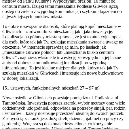
metrów od Parku Kultury i Wypoczynku oraz ok. 10 minut od
centrum miasta. Dzięki temu mieszkania Podlesie Gliwice łączą
dostęp do zieleni z wygodną komunikacją i szybkim dojazdem do
najważniejszych punktów miasta.
To dobre rozwiązanie dla osób, które planują kupić mieszkanie w
Gliwicach – zarówno do zamieszkania, jak i jako inwestycję.
Lokalizacja na północy miasta sprawia, że jest to atrakcyjna opcja
dla osób, które tak jak Ty, szukając mieszkania zwracają uwagę na
otoczenie. W internecie sprawdzając m.in. po hasłach jak
„mieszkanie Gliwice północ” lub „mieszkania blisko centrum
Gliwic” znajdziesz właśnie tę inwestycję ze względu na jej liczne
atuty od dobrze skomunikowanej lokalizacji po wygodną
infrastrukturę. To jest idealne miejsce dla tych, którzy tak jak Ty
szukają mieszkań w Gliwicach i interesuje ich nowe budownictwo
w dobrej lokalizacji.
151 ustawnych, funkcjonalnych mieszkań 27 – 97 m²
Nowe osiedle w Gliwicach powstaje pomiędzy ul. Podlesie a ul.
Tarnogórską. Inwestycja poprzez szeroki wybór metraży oraz wiele
codziennych udogodnień, odpowiada na potrzeby singli, par, rodzin
i seniorów – każdy dostosuje przestrzeń idealną do swoich potrzeb.
Z łatwością zaaranżujesz dużą strefę dzienną, gabinet do pracy czy
garderobę. Wnętrza są doskonale doświetlone, co korzystnie
wpływa na samopoczucie. Mieszkania przy ul. Tarnogórskiej w