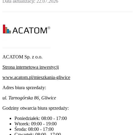
Data aktualizacji:
22.07.2026
ACATOM Sp. z o.o.
Strona internetowa inwestycji
www.acatom.pl/mieszkania-gliwice
Adres biura sprzedaży:
ul. Tarnogórska 86, Gliwice
Godziny otwarcia biura sprzedaży:
Poniedziałek:
08:00
-
17:00
Wtorek:
09:00
-
19:00
Środa:
08:00
-
17:00
Czwartek:
08:00
-
17:00