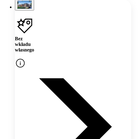
Bez
wkładu
własnego