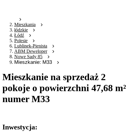
Mieszkania
łódzkie
Łódź
Polesie
Lublinek-Pienista
ABM Deweloper
Nowe Sady 85
Mieszkanie: M33
Mieszkanie na sprzedaż 2
pokoje o powierzchni 47,68 m²
numer M33
Oferta nieaktywna
Inwestycja: