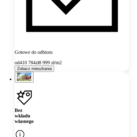
Gotowe do odbioru
od
410 784
zł
8 999
zł/m2
Zobacz mieszkania
Bez
wkładu
własnego