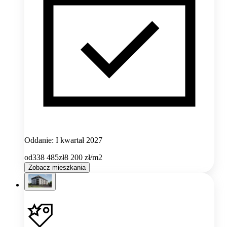
Oddanie: I kwartał 2027
od
338 485
zł
8 200
zł/m2
Zobacz mieszkania