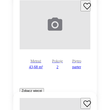
Metraż
Pokoje
Piętro
43,68 m²
2
parter
Zobacz więcej