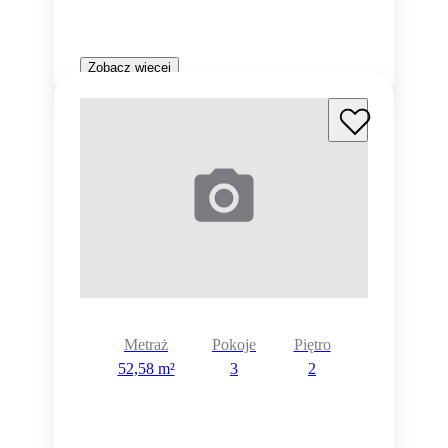
Zobacz więcej
Metraż
Pokoje
Piętro
52,58 m²
3
2