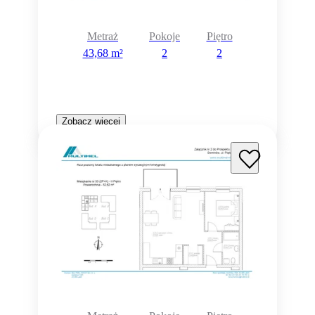
Metraż
Pokoje
Piętro
43,68 m²
2
2
Zobacz więcej