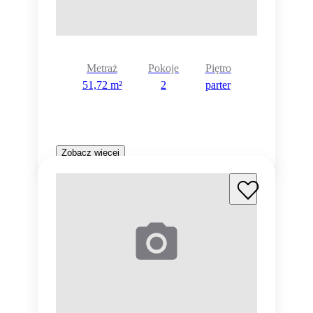
Metraż
Pokoje
Piętro
51,72 m²
2
parter
Zobacz więcej