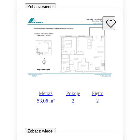
Zobacz więcej
Metraż
Pokoje
Piętro
53,06 m²
2
2
Zobacz więcej