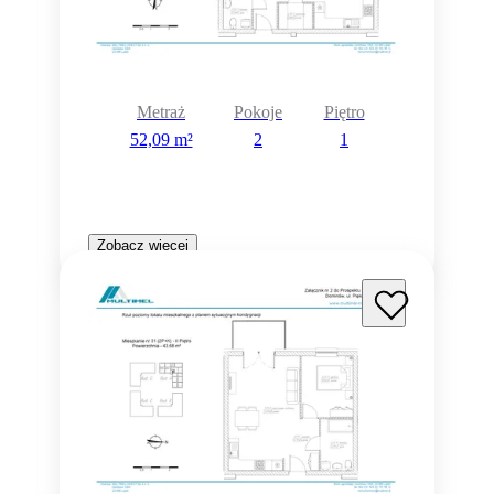
Metraż
Pokoje
Piętro
52,09 m²
2
1
Zobacz więcej