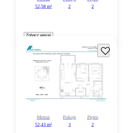
52,58 m²
2
2
Zobacz więcej
Metraż
Pokoje
Piętro
52,43 m²
3
2