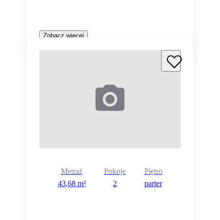
Zobacz więcej
Metraż
Pokoje
Piętro
43,68 m²
2
parter