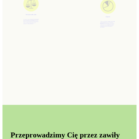
Porównywarka ofert
Raporty
Z pomocą naszej
porównywarki ofert
szybko
poznasz i zrozumiesz
różnice
między poszczególnymi mieszkaniami
Obserwuj aktualne
trendy na rynku
oraz w pełni przygotujesz się do
nieruchomości.
Nasza Platforma
rozmowy z deweloperem.
BigData
to najbardziej wiarygodne
źródło danych o
średnich cenach
mieszkań, zmianach popytu i
sprzedaży.
Przeprowadzimy Cię przez zawiły