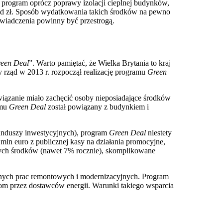
 program oprócz poprawy izolacji cieplnej budynków,
ld zł. Sposób wydatkowania takich środków na pewno
świadczenia powinny być przestrogą.
een Deal
”. Warto pamiętać, że Wielka Brytania to kraj
rząd w 2013 r. rozpoczął realizację programu
Green
iązanie miało zachęcić osoby nieposiadające środków
amu
Green Deal
został powiązany z budynkiem i
unduszy inwestycyjnych), program
Green Deal
niestety
ln euro z publicznej kasy na działania promocyjne,
anych środków (nawet 7% rocznie), skomplikowane
wnych prac remontowych i modernizacyjnych. Program
m przez dostawców energii. Warunki takiego wsparcia