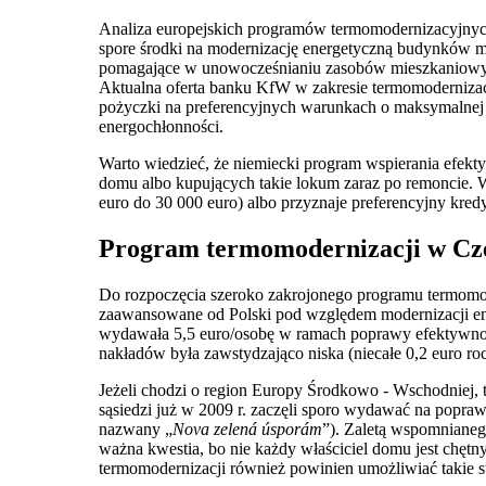
Analiza europejskich programów termomodernizacyjnych
spore środki na modernizację energetyczną budynków mi
pomagające w unowocześnianiu zasobów mieszkaniowyc
Aktualna oferta banku KfW w zakresie termomodernizac
pożyczki na preferencyjnych warunkach o maksymalnej
energochłonności.
Warto wiedzieć, że niemiecki program wspierania efek
domu albo kupujących takie lokum zaraz po remoncie.
euro do 30 000 euro) albo przyznaje preferencyjny kre
Program termomodernizacji w Cz
Do rozpoczęcia szeroko zakrojonego programu termomod
zaawansowane od Polski pod względem modernizacji en
wydawała 5,5 euro/osobę w ramach poprawy efektywnoś
nakładów była zawstydzająco niska (niecałe 0,2 euro roc
Jeżeli chodzi o region Europy Środkowo - Wschodniej,
sąsiedzi już w 2009 r. zaczęli sporo wydawać na popr
nazwany „
Nova zelená úsporám
”). Zaletą wspomnianeg
ważna kwestia, bo nie każdy właściciel domu jest chę
termomodernizacji również powinien umożliwiać takie 