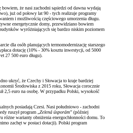
 bowiem, że nasi zachodni sąsiedzi od dawna wydają
), już od połowy lat 90 - tych realizuje programy
aniem i możliwością częściowego umorzenia długu.
ektywne energetycznie domy, przewidziano bowiem
u budynków wyróżniających się bardzo niskim poziomem
rcie dla osób planujących termomodernizację starszego
łaca dotację (10% - 30% kosztu inwestycji, od 5000
et 27 500 euro długu).
o ukryć, że Czechy i Słowacja to kraje bardziej
onomii Środowiska z 2015 roku, Słowacja corocznie
ł 2,5 euro na osobę. W przypadku Polski, wysokość
alnych posiadają Czesi. Nasi południowo - zachodni
edy ruszył program „
Zelená úsporám
” (później
oru różne warianty obniżenia energochłonności domu. To
o zachęt w postaci dotacji). Polski program