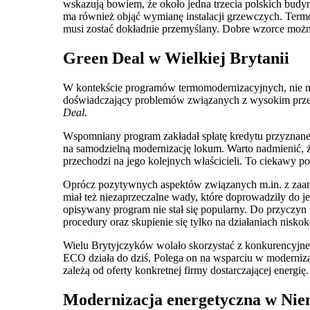
wskazują bowiem, że około jedna trzecia polskich bud
ma również objąć wymianę instalacji grzewczych. Ter
musi zostać dokładnie przemyślany. Dobre wzorce można
Green Deal w Wielkiej Brytanii
W kontekście programów termomodernizacyjnych, nie mo
doświadczający problemów związanych z wysokim przec
Deal
.
Wspomniany program zakładał spłatę kredytu przyznane
na samodzielną modernizację lokum. Warto nadmienić,
przechodzi na jego kolejnych właścicieli. To ciekawy po
Oprócz pozytywnych aspektów związanych m.in. z zaa
miał też niezaprzeczalne wady, które doprowadziły do 
opisywany program nie stał się popularny. Do przyczyn
procedury oraz skupienie się tylko na działaniach nisko
Wielu Brytyjczyków wolało skorzystać z konkurencyjn
ECO działa do dziś. Polega on na wsparciu w moderni
zależą od oferty konkretnej firmy dostarczającej energię.
Modernizacja energetyczna w Ni