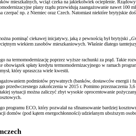
ynków mieszkalnych, wciąż czeka na jakiekolwiek ocieplenie. Rządowy
momodernizacyjne plany rządu przewidują zaangażowanie nawet 100 m
 czerpać np. z Niemiec oraz Czech. Natomiast niektóre brytyjskie do
żna pominąć ciekawej inicjatywy, jaką z pewnością był brytyjski „
Gr
iętnym wiekiem zasobów mieszkaniowych. Właśnie dlatego tamtejszy 
go na termomodernizację poprzez wyższe rachunki za prąd. Takie rozw
 że obowiązek spłaty kredytu termomodernizacyjnego w ramach progr
mysł, który upraszcza wiele kwestii.
ngażowaniem podmiotów prywatnych (banków, dostawców energii i f
jego przedwczesnego zakończenia w 2015 r. Pomimo przeznaczenia 3,6 m
 takiej sytuacji można zaliczyć zbyt wysokie oprocentowanie pożycz
kosztowych.
ego programu ECO, który pozwalał na sfinansowanie bardziej koszto
zacji domów (pod kątem energochłonności) udzielanym uboższym osobo
emczech