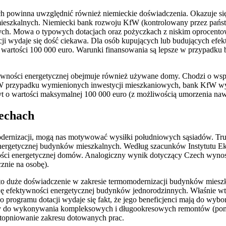
 powinna uwzględnić również niemieckie doświadczenia. Okazuje się
eszkalnych. Niemiecki bank rozwoju KfW (kontrolowany przez państwo
h. Mowa o typowych dotacjach oraz pożyczkach z niskim oprocentow
ji wydaje się dość ciekawa. Dla osób kupujących lub budujących ef
 wartości 100 000 euro. Warunki finansowania są lepsze w przypadk
tywności energetycznej obejmuje również używane domy. Chodzi o wspa
 W przypadku wymienionych inwestycji mieszkaniowych, bank KfW wyp
dyt o wartości maksymalnej 100 000 euro (z możliwością umorzenia naw
echach
ernizacji, mogą nas motywować wysiłki południowych sąsiadów. Trudn
ergetycznej budynków mieszkalnych. Według szacunków Instytutu Ek
ci energetycznej domów. Analogiczny wynik dotyczący Czech wynosi
znie na osobę).
 to duże doświadczenie w zakresie termomodernizacji budynków mieszk
awę efektywności energetycznej budynków jednorodzinnych. Właśnie wt
o programu dotacji wydaje się fakt, że jego beneficjenci mają do wyb
tny do wykonywania kompleksowych i długookresowych remontów (pomim
stopniowanie zakresu dotowanych prac.