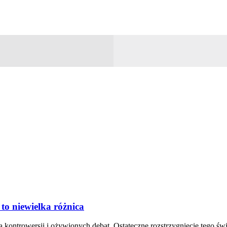
to niewielka różnica
ą kontrowersji i ożywionych debat. Ostateczne rozstrzygnięcie tego 