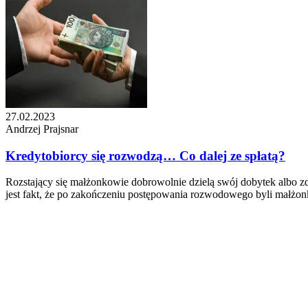
27.02.2023
Andrzej Prajsnar
Kredytobiorcy się rozwodzą… Co dalej ze spłatą?
Rozstający się małżonkowie dobrowolnie dzielą swój dobytek albo zd
jest fakt, że po zakończeniu postępowania rozwodowego byli małżonk