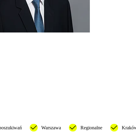
 poszukiwań
Warszawa
Regionalne
Krakó