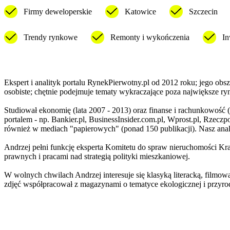
Firmy deweloperskie
Katowice
Szczecin
Trendy rynkowe
Remonty i wykończenia
In
Ekspert i analityk portalu RynekPierwotny.pl od 2012 roku; jego obs
osobiste; chętnie podejmuje tematy wykraczające poza największe ry
Studiował ekonomię (lata 2007 - 2013) oraz finanse i rachunkowość 
portalem - np. Bankier.pl, BusinessInsider.com.pl, Wprost.pl, Rzeczp
również w mediach "papierowych" (ponad 150 publikacji). Nasz anal
Andrzej pełni funkcję eksperta Komitetu do spraw nieruchomości Kra
prawnych i pracami nad strategią polityki mieszkaniowej.
W wolnych chwilach Andrzej interesuje się klasyką literacką, filmow
zdjęć współpracował z magazynami o tematyce ekologicznej i przyrod