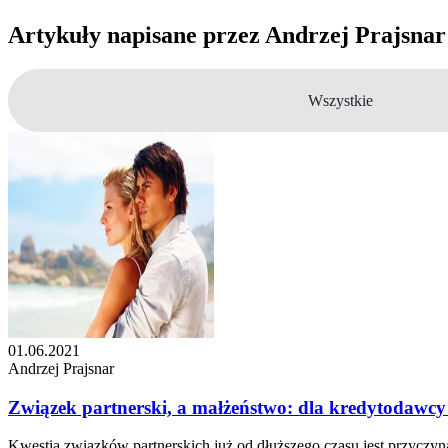
Artykuły napisane przez
Andrzej Prajsnar
Wszystkie
01.06.2021
Andrzej Prajsnar
Związek partnerski, a małżeństwo: dla kredytodawcy 
Kwestia związków partnerskich już od dłuższego czasu jest przyczyn