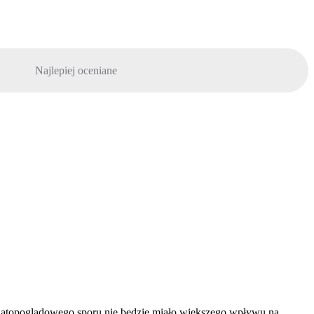
Najlepiej oceniane
światopoglądowego sporu nie będzie miało większego wpływu na