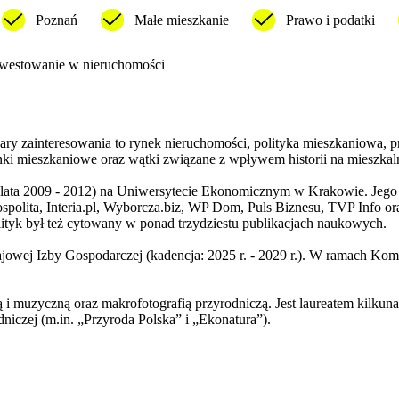
Poznań
Małe mieszkanie
Prawo i podatki
westowanie w nieruchomości
zary zainteresowania to rynek nieruchomości, polityka mieszkaniowa, 
nki mieszkaniowe oraz wątki związane z wpływem historii na mieszkal
(lata 2009 - 2012) na Uniwersytecie Ekonomicznym w Krakowie. Jego t
ospolita, Interia.pl, Wyborcza.biz, WP Dom, Puls Biznesu, TVP Info ora
ityk był też cytowany w ponad trzydziestu publikacjach naukowych.
jowej Izby Gospodarczej (kadencja: 2025 r. - 2029 r.). W ramach Kom
ą i muzyczną oraz makrofotografią przyrodniczą. Jest laureatem kilkun
niczej (m.in. „Przyroda Polska” i „Ekonatura”).