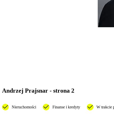
Andrzej Prajsnar
- strona 2
Nieruchomości
Finanse i kredyty
W trakcie