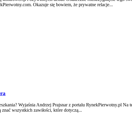
kPierwotny.com. Okazuje się bowiem, że prywatne relacje...
era
mieszkania? Wyjaśnia Andrzej Prajsnar z portalu RynekPierwotny.pl 
nać wszystkich zawiłości, które dotyczą...