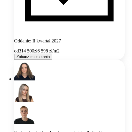
Oddanie: II kwartał 2027
od
314 500
zł
6 598
zł/m2
Zobacz mieszkania