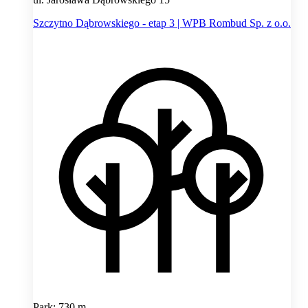
Szczytno Dąbrowskiego - etap 3 | WPB Rombud Sp. z o.o.
Park: 730 m