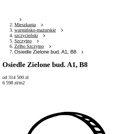
Mieszkania
warmińsko-mazurskie
szczycieński
Szczytno
Zelbo Szczytno
Osiedle Zielone bud. A1, B8
Osiedle Zielone bud. A1, B8
od
314 500
zł
6 598
zł
/m2