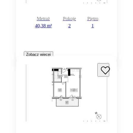
Metraż
Pokoje
Piętro
40,38 m²
2
1
Zobacz więcej