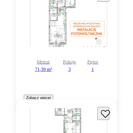
Metraż
Pokoje
Piętro
71,39 m²
3
1
Zobacz więcej