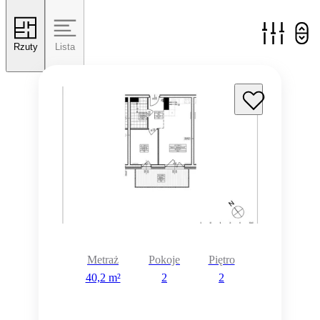
Rzuty
Lista
Metraż
Pokoje
Piętro
40,2 m²
2
2