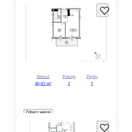
Metraż
Pokoje
Piętro
40,82 m²
2
5
Zobacz więcej