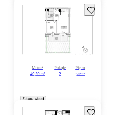
Metraż
Pokoje
Piętro
40,39 m²
2
parter
Zobacz więcej