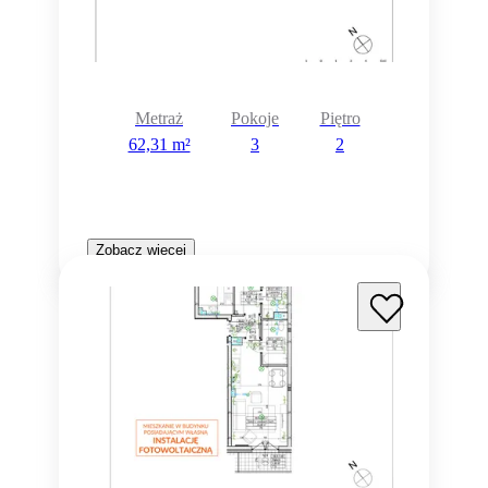
Metraż
Pokoje
Piętro
62,31 m²
3
2
Zobacz więcej