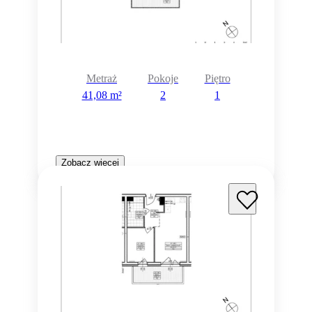
Metraż
Pokoje
Piętro
41,08 m²
2
1
Zobacz więcej