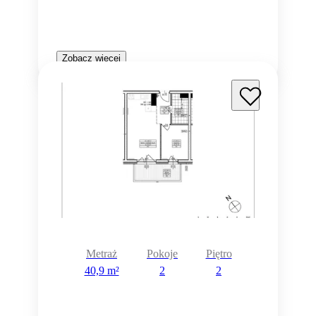
Zobacz więcej
Metraż
Pokoje
Piętro
40,9 m²
2
2