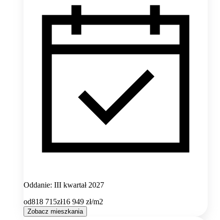
Oddanie: III kwartał 2027
od
818 715
zł
16 949
zł/m2
Zobacz mieszkania