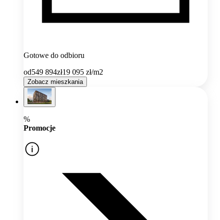
Gotowe do odbioru
od
549 894
zł
19 095
zł/m2
Zobacz mieszkania
%
Promocje