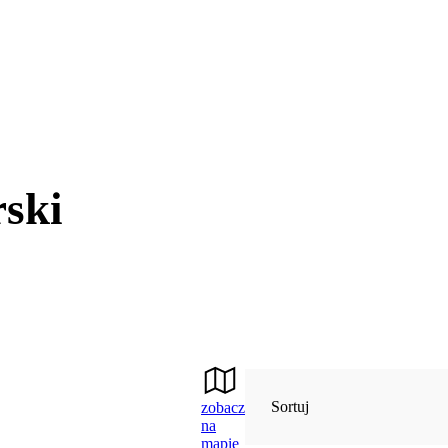
ski
Sortuj
zobacz
na
mapie