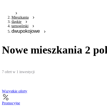
Mieszkania
śląskie
tarnogórski
dwupokojowe
Nowe mieszkania 2 po
7
ofert
w
1
inwestycji
Wszystkie oferty
Promocyjne