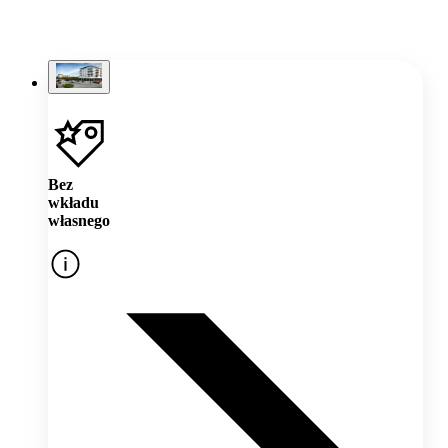
Bez
wkładu
własnego