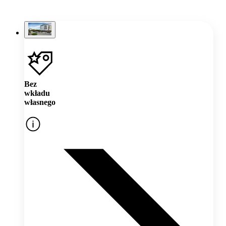
Bez
wkładu
własnego