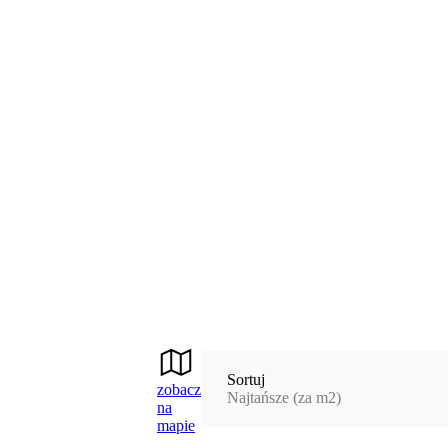
Sortuj
zobacz
Najtańsze (za m2)
na
mapie