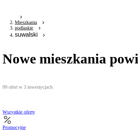
Mieszkania
podlaskie
suwalski
Nowe mieszkania powi
99
ofert
w
3
inwestycjach
Wszystkie oferty
Promocyjne