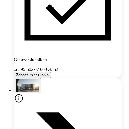
Gotowe do odbioru
od
395 502
zł
7 600
zł/m2
Zobacz mieszkania