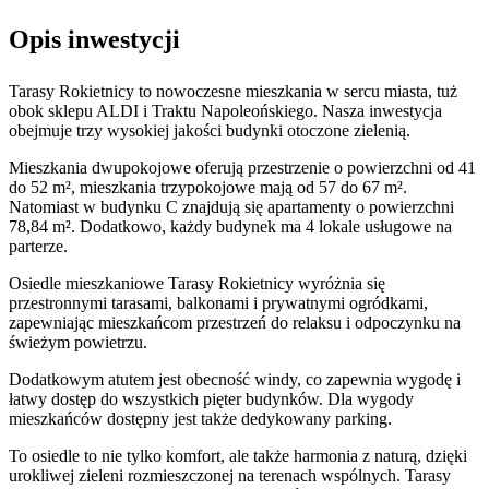
Opis inwestycji
Tarasy Rokietnicy to nowoczesne mieszkania w sercu miasta, tuż
obok sklepu ALDI i Traktu Napoleońskiego. Nasza inwestycja
obejmuje trzy wysokiej jakości budynki otoczone zielenią.
Mieszkania dwupokojowe oferują przestrzenie o powierzchni od 41
do 52 m², mieszkania trzypokojowe mają od 57 do 67 m².
Natomiast w budynku C znajdują się apartamenty o powierzchni
78,84 m². Dodatkowo, każdy budynek ma 4 lokale usługowe na
parterze.
Osiedle mieszkaniowe Tarasy Rokietnicy wyróżnia się
przestronnymi tarasami, balkonami i prywatnymi ogródkami,
zapewniając mieszkańcom przestrzeń do relaksu i odpoczynku na
świeżym powietrzu.
Dodatkowym atutem jest obecność windy, co zapewnia wygodę i
łatwy dostęp do wszystkich pięter budynków. Dla wygody
mieszkańców dostępny jest także dedykowany parking.
To osiedle to nie tylko komfort, ale także harmonia z naturą, dzięki
urokliwej zieleni rozmieszczonej na terenach wspólnych. Tarasy