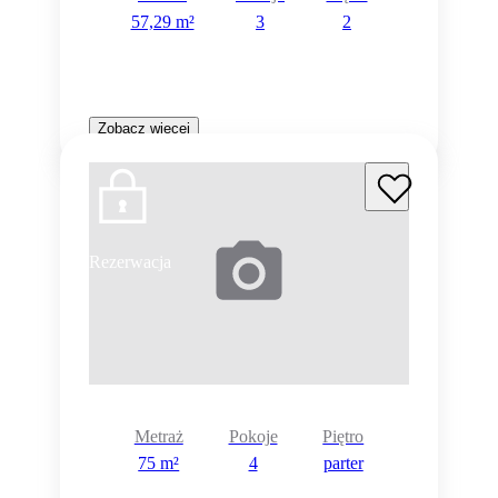
57,29 m²
3
2
Zobacz więcej
Rezerwacja
Metraż
Pokoje
Piętro
75 m²
4
parter