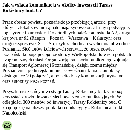
Jak wygląda komunikacja w okolicy inwestycji Tarasy
Rokietnicy bud. C?
Przez obszar powiatu poznańskiego przebiegają arterie, przy
których zlokalizowane są hale magazynowe oraz firmy spedycyjne,
logistyczne i kurierskie. Do arterii tych należą: autostrada A2, droga
krajowa nr 92 (Rzepin – Poznań – Warszawa – Kałuszyn) oraz
drogi ekspresowe: S11 i S5, czyli zachodnia i wschodnia obwodnica
Poznania. Sieć torów kolejowych sprawia, że przez powiat
poznański kursują pociągi ze stolicy Wielkopolski do wielu polskich
i zagranicznych miast. Organizacją transportu publicznego zajmuje
się Transport Aglomeracji Poznańskiej, dzięki czemu między
Poznaniem a podmiejskimi miejscowościami kursują autobusy
obsługujące 29 połączeń, a ponadto busy komunikacji prywatnej
oraz autobusy PKS Poznań.
Przyszli mieszkańcy inwestycji Tarasy Rokietnicy bud. C mogą
korzystać z rozbudowanej sieci połączeń komunikacyjnych. W
odległości 300 metrów od inwestycji Tarasy Rokietnicy bud. C
znajduje się najbliższy punkt komunikacyjny - Rokietnica Trakt
Napoleoński.