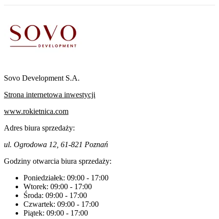
Sovo Development S.A.
Strona internetowa inwestycji
www.rokietnica.com
Adres biura sprzedaży:
ul. Ogrodowa 12, 61-821 Poznań
Godziny otwarcia biura sprzedaży:
Poniedziałek:
09:00
-
17:00
Wtorek:
09:00
-
17:00
Środa:
09:00
-
17:00
Czwartek:
09:00
-
17:00
Piątek:
09:00
-
17:00