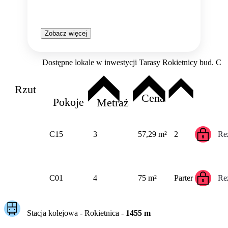
Zobacz więcej
Dostępne lokale w inwestycji Tarasy Rokietnicy bud. C
Rzut
Cena
Pokoje
Metraż
C15
3
57,29 m²
2
Re
C01
4
75 m²
Parter
Re
Stacja kolejowa -
Rokietnica
-
1455
m