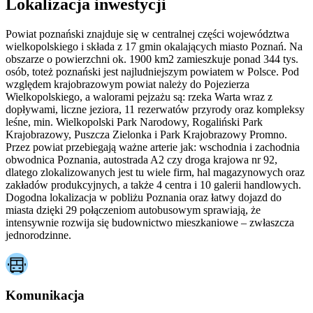
Lokalizacja inwestycji
Powiat poznański znajduje się w centralnej części województwa
wielkopolskiego i składa z 17 gmin okalających miasto Poznań. Na
obszarze o powierzchni ok. 1900 km2 zamieszkuje ponad 344 tys.
osób, toteż poznański jest najludniejszym powiatem w Polsce. Pod
względem krajobrazowym powiat należy do Pojezierza
Wielkopolskiego, a walorami pejzażu są: rzeka Warta wraz z
dopływami, liczne jeziora, 11 rezerwatów przyrody oraz kompleksy
leśne, min. Wielkopolski Park Narodowy, Rogaliński Park
Krajobrazowy, Puszcza Zielonka i Park Krajobrazowy Promno.
Przez powiat przebiegają ważne arterie jak: wschodnia i zachodnia
obwodnica Poznania, autostrada A2 czy droga krajowa nr 92,
dlatego zlokalizowanych jest tu wiele firm, hal magazynowych oraz
zakładów produkcyjnych, a także 4 centra i 10 galerii handlowych.
Dogodna lokalizacja w pobliżu Poznania oraz łatwy dojazd do
miasta dzięki 29 połączeniom autobusowym sprawiają, że
intensywnie rozwija się budownictwo mieszkaniowe – zwłaszcza
jednorodzinne.
Komunikacja