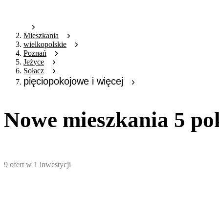
Mieszkania
wielkopolskie
Poznań
Jeżyce
Sołacz
pięciopokojowe i więcej
Nowe mieszkania 5 pok
9
ofert
w
1
inwestycji