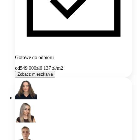
Gotowe do odbioru
od
549 000
zł
6 137
zł/m2
Zobacz mieszkania