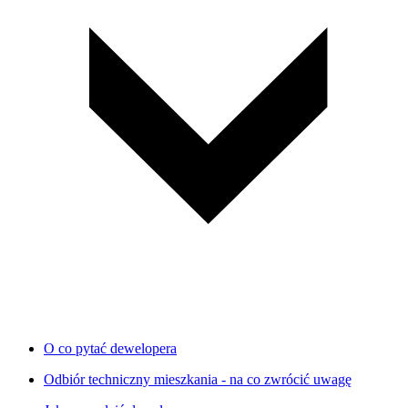
O co pytać dewelopera
Odbiór techniczny mieszkania - na co zwrócić uwagę