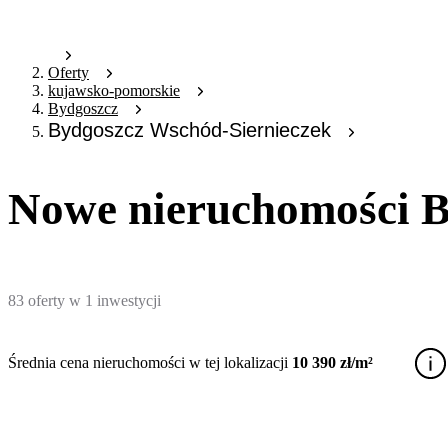
Oferty
kujawsko-pomorskie
Bydgoszcz
Bydgoszcz Wschód-Siernieczek
Nowe nieruchomości B
83
oferty
w
1
inwestycji
Średnia cena nieruchomości w tej lokalizacji
10 390 zł/m²