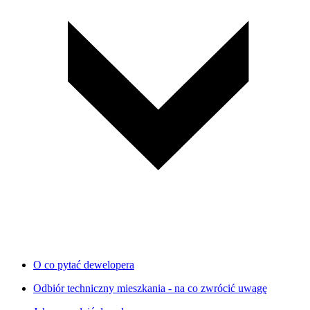
O co pytać dewelopera
Odbiór techniczny mieszkania - na co zwrócić uwagę