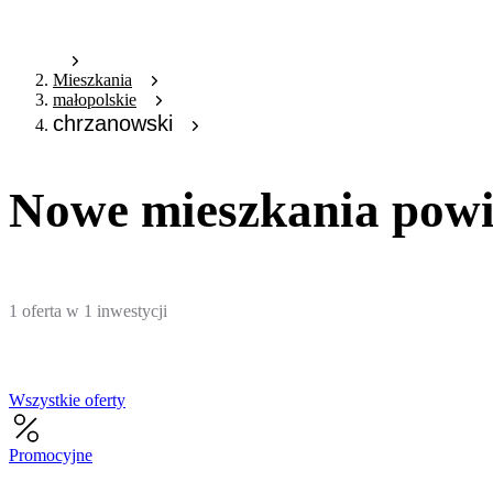
Mieszkania
małopolskie
chrzanowski
Nowe mieszkania powi
1
oferta
w
1
inwestycji
Wszystkie oferty
Promocyjne